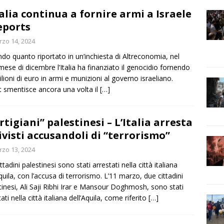
talia continua a fornire armi a Israele
eports
zo 14, 2024
do quanto riportato in un’inchiesta di Altreconomia, nel
mese di dicembre l’Italia ha finanziato il genocidio fornendo
ilioni di euro in armi e munizioni al governo israeliano.
at smentisce ancora una volta il
[…]
rtigiani” palestinesi – L’Italia arresta
ivisti accusandoli di “terrorismo”
zo 13, 2024
ttadini palestinesi sono stati arrestati nella città italiana
Aquila, con l’accusa di terrorismo. L’11 marzo, due cittadini
tinesi, Ali Saji Ribhi Irar e Mansour Doghmosh, sono stati
ati nella città italiana dell’Aquila, come riferito
[…]