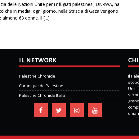
nzia delle Nazioni Unite per i rifugiati palestinesi, UNRWA, ha
ato che in media, ogni giorno, nella Striscia di Gaza vengono
e almeno 63 donne. Il
[…]
IL NETWORK
CHI
Palestine Chronicle
Il Pa
scopo 
Chronique de Palestine
Uniti
second
Palestine Chronicle Italia
grand
compre
umani