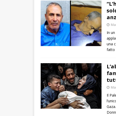
“L’
sol
anz
Mar
In un
appla
una c
fatto
L’a
fam
tut
Mar
Il Pa
l’uni
Gaza.
Donna