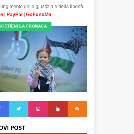
ungimento della giustizia e della libertà.
pe
|
PayPal
|
GoFundMe
SOSTIENI LA CRONACA
OVI POST