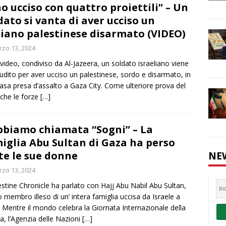
ho ucciso con quattro proiettili” – Un
dato si vanta di aver ucciso un
iano palestinese disarmato (VIDEO)
zo 13, 2024
 video, condiviso da Al-Jazeera, un soldato israeliano viene
udito per aver ucciso un palestinese, sordo e disarmato, in
asa presa d’assalto a Gaza City. Come ulteriore prova del
 che le forze
[…]
bbiamo chiamata “Sogni” – La
iglia Abu Sultan di Gaza ha perso
te le sue donne
NE
zo 13, 2024
lestine Chronicle ha parlato con Hajj Abu Nabil Abu Sultan,
co membro illeso di un’ intera famiglia uccisa da Israele a
 Mentre il mondo celebra la Giornata Internazionale della
, l’Agenzia delle Nazioni
[…]