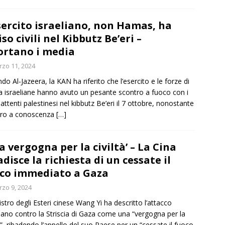
sercito israeliano, non Hamas, ha
iso civili nel Kibbutz Be’eri –
ortano i media
zo 11, 2024
do Al-Jazeera, la KAN ha riferito che l’esercito e le forze di
ia israeliane hanno avuto un pesante scontro a fuoco con i
ttenti palestinesi nel kibbutz Be’eri il 7 ottobre, nonostante
ero a conoscenza
[…]
a vergogna per la civiltà’ – La Cina
adisce la richiesta di un cessate il
co immediato a Gaza
zo 9, 2024
nistro degli Esteri cinese Wang Yi ha descritto l’attacco
liano contro la Striscia di Gaza come una “vergogna per la
tà”, ribadendo l’appello del suo Paese per un “cessate il fuoco