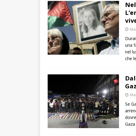
Nel
L’e
viv
Mar
Duran
una f
nel l
che l
Dal
Gaz
Mar
Se Ga
arren
dovre
Gaza 