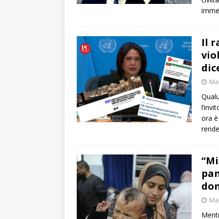
imme
Il 
vio
dic
Mar
Qualu
l’inv
ora è
rende
“Mi
pan
don
Mar
Mentr