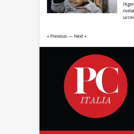
l’Age
rivel
uccis
« Previous
—
Next »