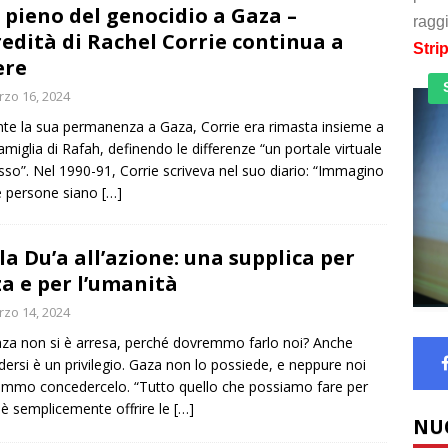
 pieno del genocidio a Gaza –
raggi
redità di Rachel Corrie continua a
Stri
ere
zo 16, 2024
te la sua permanenza a Gaza, Corrie era rimasta insieme a
amiglia di Rafah, definendo le differenze “un portale virtuale
usso”. Nel 1990-91, Corrie scriveva nel suo diario: “Immagino
e persone siano
[…]
la Du’a all’azione: una supplica per
a e per l’umanità
zo 14, 2024
za non si è arresa, perché dovremmo farlo noi? Anche
dersi è un privilegio. Gaza non lo possiede, e neppure noi
mmo concedercelo. “Tutto quello che possiamo fare per
è semplicemente offrire le
[…]
NU