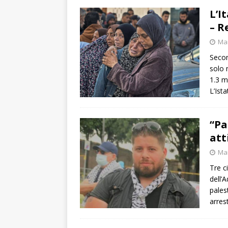
L’I
– R
Mar
Secon
solo 
1.3 m
L’Ist
“Pa
att
Mar
Tre ci
dell’
pales
arrest