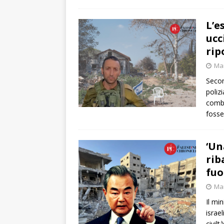
L’e
ucc
rip
Mar
Secon
poliz
comba
foss
‘Un
rib
fuo
Mar
Il mi
israe
civil