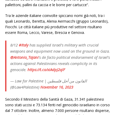
pallettoni, pallini da caccia e le borre per cartucce”.
Tra le aziende italiane coinvolte spiccano nomi già noti, tra i
quali Leonardo, Beretta, Alenia Aermacchi (gruppo Leonardo),
Fiocchi. Le città italiane più produttive nel settore risultano
essere Roma, Lecco, Varese, Brescia e Genova.
8/12
#Italy
has supplied Israel’s military with crucial
weapons and equipment now used on the ground in Gaza.
@Antonio_Tajani
’s de facto political endorsement of Israel’s
actions against Palestinians reveals complicity in its
genocide.
https://t.co/xiAdpJ2qlF
— Law for Palestine | القانون من أجل فلسطين
(@Law4Palestine)
November 16, 2023
Secondo il Ministero della Sanità di Gaza, 31.341 palestinesi
sono stati uccisi e 73.134 feriti nel genocidio israeliano in corso
dal 7 ottobre. Inoltre, almeno 7.000 persone risultano disperse,