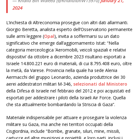
— Khalid Bin Waleed (@KhalidIbnW15970)
January 21,
2024
L’inchiesta di Altreconomia prosegue con altri dati allarmanti.
Giorgio Beretta, analista esperto dell’Osservatorio permanente
sulle armi leggere (
Opal
), invita a soffermarsi su un dato
significativo che emerge dall’aggiornamento Istat: “Nella
categoria merceologica ‘Aeromobili, veicoli spaziali e relativi
dispositivi’ da ottobre a dicembre 2023 risultano esportati a
Israele 14.800.221 euro di materiali, di cui 8.795.408 euro, oltre
la metà, da Varese. Provincia nella quale ha sede Alenia
Aermacchi del gruppo Leonardo, azienda produttrice dei 30
aerei addestratori militari M-346,
selezionati dal Ministero
della Difesa di Israele nel febbraio del 2012 e poi acquistati ed
esportati per addestrare i piloti della Israeli Air Force. Quella
che sta attualmente bombardando la Striscia di Gaza”.
Materiale indispensabile per attuare e proseguire la violenza
militare su Gaza, ma anche nei territori occupati della
Cisgiordnia, include “Bombe, granate, siluri, mine, missili,
cartucce ed altre munizioni e proiettili, e loro parti, inclusi i