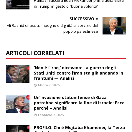
Hamas rilascerà Edan Alexander prima della visita
di Trump, in gesto di ‘buona volontà’
SUCCESSIVO
Ali Rashid ci lascia: Impegno e dignità al servizio del
popolo palestinese
ARTICOLI CORRELATI
‘Non è l’Iraq,’ dicevano: La guerra degli
Stati Uniti contro l’Iran sta già andando in
frantumi — Analisi
Marzo 2, 2026
Un’invasione statunitense di Gaza
potrebbe significare la fine di Israele: Ecco
perché – Analisi
Febbraio 9, 2025
PROFILO: Chi è Mojtaba Khamenei, la Terza