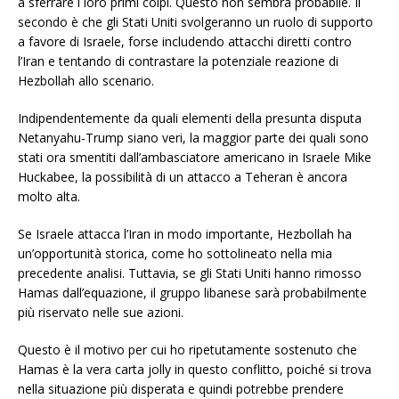
a sferrare i loro primi colpi. Questo non sembra probabile. Il
secondo è che gli Stati Uniti svolgeranno un ruolo di supporto
a favore di Israele, forse includendo attacchi diretti contro
l’Iran e tentando di contrastare la potenziale reazione di
Hezbollah allo scenario.
Indipendentemente da quali elementi della presunta disputa
Netanyahu-Trump siano veri, la maggior parte dei quali sono
stati ora smentiti dall’ambasciatore americano in Israele Mike
Huckabee, la possibilità di un attacco a Teheran è ancora
molto alta.
Se Israele attacca l’Iran in modo importante, Hezbollah ha
un’opportunità storica, come ho sottolineato nella mia
precedente analisi. Tuttavia, se gli Stati Uniti hanno rimosso
Hamas dall’equazione, il gruppo libanese sarà probabilmente
più riservato nelle sue azioni.
Questo è il motivo per cui ho ripetutamente sostenuto che
Hamas è la vera carta jolly in questo conflitto, poiché si trova
nella situazione più disperata e quindi potrebbe prendere