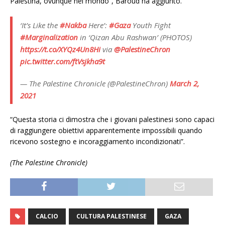
Palestina, ovunque nel mondo”, Baroud ha aggiunto.
‘It’s Like the
#Nakba
Here’:
#Gaza
Youth Fight
#Marginalization
in ‘Qizan Abu Rashwan’ (PHOTOS)
https://t.co/XYQz4Un8Hi
via
@PalestineChron
pic.twitter.com/ftVsjkha9t
— The Palestine Chronicle (@PalestineChron)
March 2,
2021
“Questa storia ci dimostra che i giovani palestinesi sono capaci
di raggiungere obiettivi apparentemente impossibili quando
ricevono sostegno e incoraggiamento incondizionati”.
(The Palestine Chronicle)
CALCIO
CULTURA PALESTINESE
GAZA