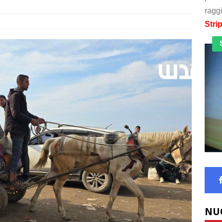
raggi
Stri
NU