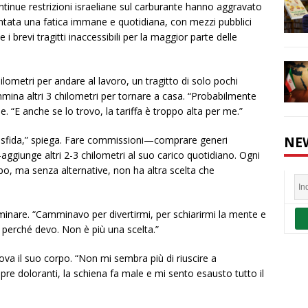
ontinue restrizioni israeliane sul carburante hanno aggravato
iventata una fatica immane e quotidiana, con mezzi pubblici
 i brevi tragitti inaccessibili per la maggior parte delle
etri per andare al lavoro, un tragitto di solo pochi
mina altri 3 chilometri per tornare a casa. “Probabilmente
e. “E anche se lo trovo, la tariffa è troppo alta per me.”
NE
una sfida,” spiega. Fare commissioni—comprare generi
ia—aggiunge altri 2-3 chilometri al suo carico quotidiano. Ogni
o, ma senza alternative, non ha altra scelta che
re. “Camminavo per divertirmi, per schiarirmi la mente e
 perché devo. Non è più una scelta.”
va il suo corpo. “Non mi sembra più di riuscire a
doloranti, la schiena fa male e mi sento esausto tutto il