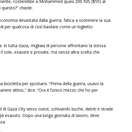
almente, costerebbe a Mohammed quasi 200 NIS ($55) al
 questo?” chiede.
conomia devastata dalla guerra, fatica a sostenere la sua
ldi per qualcosa di così basilare come un biglietto
In tutta Gaza, migliaia di persone affrontano la stessa
l sole, esauste e provate, ma senza altra scelta che
ua bicicletta per spostarsi. “Prima della guerra, usavo la
rimanere attivo,” dice. “Ora è l’unico mezzo che ho per
d di Gaza City verso ovest, schivando buche, detriti e strade
 già esausto. Dopo una lunga giornata di lavoro, deve
asa.