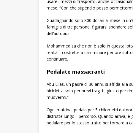
usare i mezzi di trasporto, anche occasion
mese. “Con che stipendio posso permettermi
Guadagnando solo 800 dollari al mese in un’e
famiglia di tre persone, figurarsi spendere so
dell’autobus.
Mohammed sa che non è solo in questa lotta. 
realtà—costrette a camminare per ore sotto i
continuare.
Pedalate massacranti
Abu Elias, un padre di 30 anni, si affida alla s
bicicletta solo per brevi tragitti, giusto per 
muovermi.”
Ogni mattina, pedala per 5 chilometri dal nor
distrutte lungo il percorso. Quando arriva, è
pedalare per lo stesso tratto per tornare a c