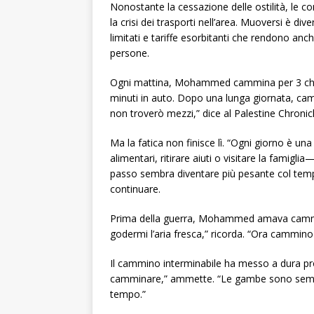
Nonostante la cessazione delle ostilità, le c
la crisi dei trasporti nell’area. Muoversi è d
limitati e tariffe esorbitanti che rendono anche
persone.
Ogni mattina, Mohammed cammina per 3 chilom
minuti in auto. Dopo una lunga giornata, cam
non troverò mezzi,” dice al Palestine Chronicl
Ma la fatica non finisce lì. “Ogni giorno è 
alimentari, ritirare aiuti o visitare la famigl
passo sembra diventare più pesante col temp
continuare.
Prima della guerra, Mohammed amava cammina
godermi l’aria fresca,” ricorda. “Ora cammino
Il cammino interminabile ha messo a dura pro
camminare,” ammette. “Le gambe sono sempre 
tempo.”