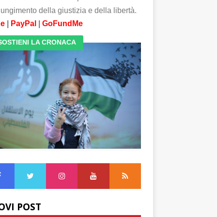
ungimento della giustizia e della libertà.
pe
|
PayPal
|
GoFundMe
SOSTIENI LA CRONACA
OVI POST