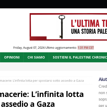
Friday, August 07, 2026
Ultimo aggiornamento:
1:31 PM CET
OPINIONI
CHI SIAMO
SOSTIENI IL PALESTINE CHRONI
Aiut
acerie: L’infinita lotta per spostarsi sotto assedio a Gaza
Cred
cerie: L’infinita lotta
non s
sopr
o assedio a Gaza
per u