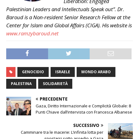
Liberation: Engaged
Palestinian Leaders and Intellectuals Speak out”. Dr.
Baroud is a Non-resident Senior Research Fellow at the
Center for Islam and Global Affairs (CIGA). His website is
www.ramzybaroud.net
GENOCIDIO
ISRAELE
MONDO ARABO
PALESTINA
SOLIDARIETÀ
PRECEDENTE
Gaza, Diritto Internazionale e Complicità Globale: 8
Punti Chiave dall’intervista con Francesca Albanese
SUCCESSIVO
Camminare tra le macerie: L’infinita lotta per
spostarsi sotto assedio a Gaza