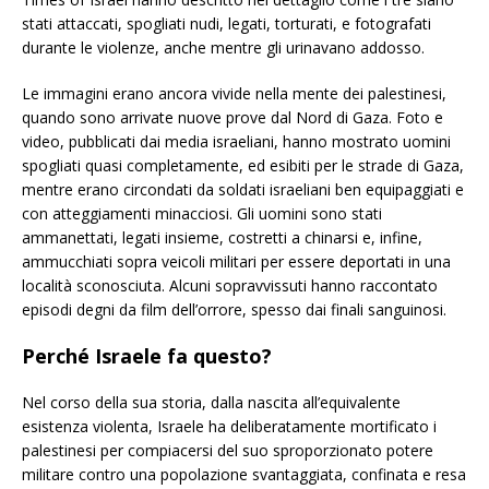
stati attaccati, spogliati nudi, legati, torturati, e fotografati
durante le violenze, anche mentre gli urinavano addosso.
Le immagini erano ancora vivide nella mente dei palestinesi,
quando sono arrivate nuove prove dal Nord di Gaza. Foto e
video, pubblicati dai media israeliani, hanno mostrato uomini
spogliati quasi completamente, ed esibiti per le strade di Gaza,
mentre erano circondati da soldati israeliani ben equipaggiati e
con atteggiamenti minacciosi. Gli uomini sono stati
ammanettati, legati insieme, costretti a chinarsi e, infine,
ammucchiati sopra veicoli militari per essere deportati in una
località sconosciuta. Alcuni sopravvissuti hanno raccontato
episodi degni da film dell’orrore, spesso dai finali sanguinosi.
Perché Israele fa questo?
Nel corso della sua storia, dalla nascita all’equivalente
esistenza violenta, Israele ha deliberatamente mortificato i
palestinesi per compiacersi del suo sproporzionato potere
militare contro una popolazione svantaggiata, confinata e resa