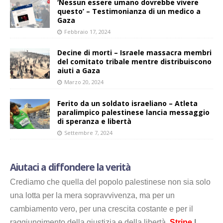
‘Nessun essere umano dovrebbe vivere
questo’ – Testimonianza di un medico a
Gaza
Febbraio 17, 2024
Decine di morti – Israele massacra membri
del comitato tribale mentre distribuiscono
aiuti a Gaza
Marzo 20, 2024
Ferito da un soldato israeliano – Atleta
paralimpico palestinese lancia messaggio
di speranza e libertà
Settembre 7, 2024
Aiutaci a diffondere la verità
Crediamo che quella del popolo palestinese non sia solo
una lotta per la mera sopravvivenza, ma per un
cambiamento vero, per una crescita costante e per il
raggiungimento della giustizia e della libertà.
Stripe
|