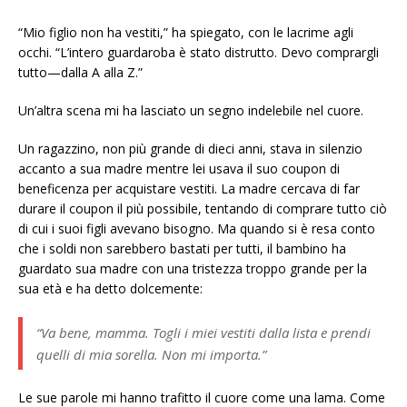
“Mio figlio non ha vestiti,” ha spiegato, con le lacrime agli
occhi. “L’intero guardaroba è stato distrutto. Devo comprargli
tutto—dalla A alla Z.”
Un’altra scena mi ha lasciato un segno indelebile nel cuore.
Un ragazzino, non più grande di dieci anni, stava in silenzio
accanto a sua madre mentre lei usava il suo coupon di
beneficenza per acquistare vestiti. La madre cercava di far
durare il coupon il più possibile, tentando di comprare tutto ciò
di cui i suoi figli avevano bisogno. Ma quando si è resa conto
che i soldi non sarebbero bastati per tutti, il bambino ha
guardato sua madre con una tristezza troppo grande per la
sua età e ha detto dolcemente:
“Va bene, mamma. Togli i miei vestiti dalla lista e prendi
quelli di mia sorella. Non mi importa.”
Le sue parole mi hanno trafitto il cuore come una lama. Come