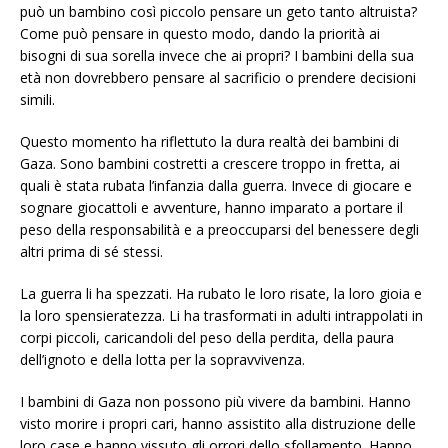
può un bambino così piccolo pensare un geto tanto altruista?
Come può pensare in questo modo, dando la priorità ai
bisogni di sua sorella invece che ai propri? I bambini della sua
età non dovrebbero pensare al sacrificio o prendere decisioni
simili.
Questo momento ha riflettuto la dura realtà dei bambini di
Gaza. Sono bambini costretti a crescere troppo in fretta, ai
quali è stata rubata l’infanzia dalla guerra. Invece di giocare e
sognare giocattoli e avventure, hanno imparato a portare il
peso della responsabilità e a preoccuparsi del benessere degli
altri prima di sé stessi.
La guerra li ha spezzati. Ha rubato le loro risate, la loro gioia e
la loro spensieratezza. Li ha trasformati in adulti intrappolati in
corpi piccoli, caricandoli del peso della perdita, della paura
dell’ignoto e della lotta per la sopravvivenza.
I bambini di Gaza non possono più vivere da bambini. Hanno
visto morire i propri cari, hanno assistito alla distruzione delle
loro case e hanno vissuto gli orrori dello sfollamento. Hanno