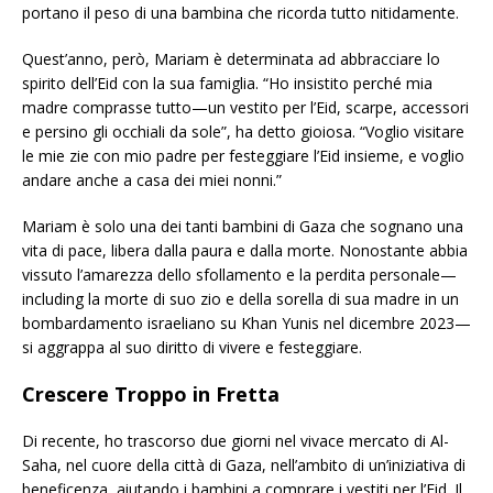
portano il peso di una bambina che ricorda tutto nitidamente.
Quest’anno, però, Mariam è determinata ad abbracciare lo
spirito dell’Eid con la sua famiglia. “Ho insistito perché mia
madre comprasse tutto—un vestito per l’Eid, scarpe, accessori
e persino gli occhiali da sole”, ha detto gioiosa. “Voglio visitare
le mie zie con mio padre per festeggiare l’Eid insieme, e voglio
andare anche a casa dei miei nonni.”
Mariam è solo una dei tanti bambini di Gaza che sognano una
vita di pace, libera dalla paura e dalla morte. Nonostante abbia
vissuto l’amarezza dello sfollamento e la perdita personale—
including la morte di suo zio e della sorella di sua madre in un
bombardamento israeliano su Khan Yunis nel dicembre 2023—
si aggrappa al suo diritto di vivere e festeggiare.
Crescere Troppo in Fretta
Di recente, ho trascorso due giorni nel vivace mercato di Al-
Saha, nel cuore della città di Gaza, nell’ambito di un’iniziativa di
beneficenza, aiutando i bambini a comprare i vestiti per l’Eid. Il