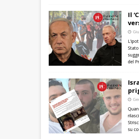
Il 
ver
Giu
L’ipo
Stato
sugge
del P
Isr
pri
Gen
Quand
rilasc
Stris
su co