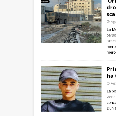
‘Or
dro
sca
Ago
La Me
perso
israe
merco
merco
Pri
ha 
Ago
La pol
viene
conco
Dunia