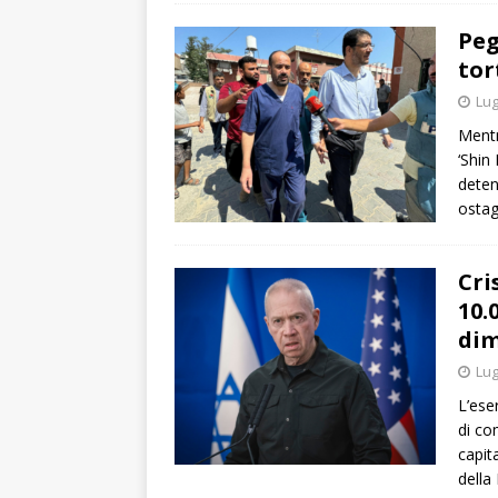
Peg
tor
Lug
Mentr
‘Shin 
deten
ostag
Cri
10.
dim
Lug
L’ese
di co
capit
della