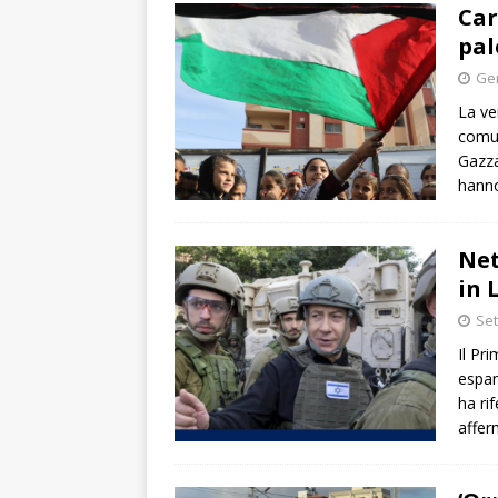
Car
pal
Gen
La ve
comun
Gazza
hann
Net
in 
Set
Il Pr
espan
ha ri
affer