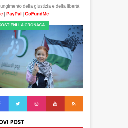
ungimento della giustizia e della libertà.
pe
|
PayPal
|
GoFundMe
SOSTIENI LA CRONACA
OVI POST