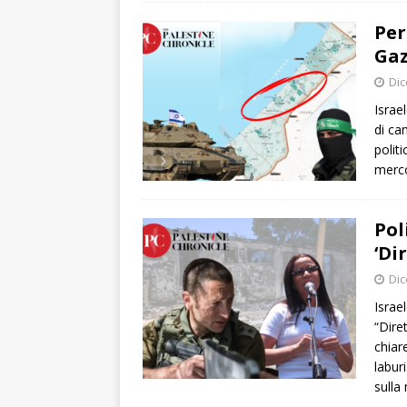
Per
Gaz
Dic
Israe
di ca
politi
merco
Pol
‘Di
Dic
Israe
“Dire
chiar
labur
sull