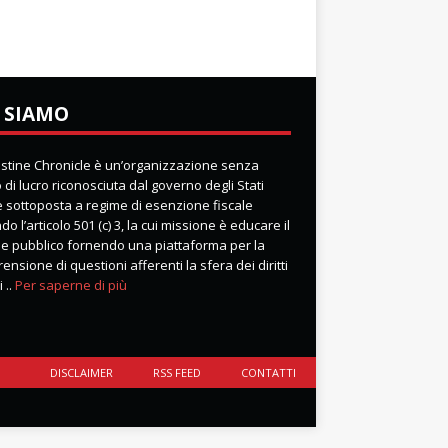
 SIAMO
lestine Chronicle è un’organizzazione senza
di lucro riconosciuta dal governo degli Stati
 e sottoposta a regime di esenzione fiscale
o l’articolo 501 (c) 3, la cui missione è educare il
e pubblico fornendo una piattaforma per la
nsione di questioni afferenti la sfera dei diritti
 ..
Per saperne di più
DISCLAIMER
RSS FEED
CONTATTI