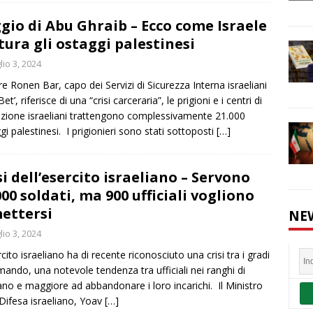
gio di Abu Ghraib – Ecco come Israele
tura gli ostaggi palestinesi
lio 3, 2024
e Ronen Bar, capo dei Servizi di Sicurezza Interna israeliani
Bet’, riferisce di una “crisi carceraria”, le prigioni e i centri di
zione israeliani trattengono complessivamente 21.000
gi palestinesi. I prigionieri sono stati sottoposti
[…]
si dell’esercito israeliano – Servono
000 soldati, ma 900 ufficiali vogliono
ettersi
NE
lio 3, 2024
rcito israeliano ha di recente riconosciuto una crisi tra i gradi
mando, una notevole tendenza tra ufficiali nei ranghi di
ano e maggiore ad abbandonare i loro incarichi. Il Ministro
 Difesa israeliano, Yoav
[…]