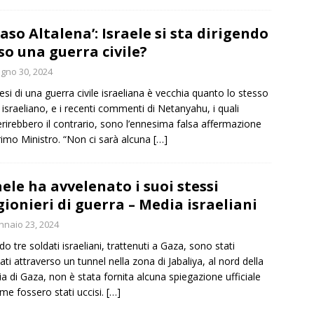
‘Caso Altalena’: Israele si sta dirigendo
so una guerra civile?
gno 30, 2024
tesi di una guerra civile israeliana è vecchia quanto lo stesso
 israeliano, e i recenti commenti di Netanyahu, i quali
rirebbero il contrario, sono l’ennesima falsa affermazione
rimo Ministro. “Non ci sarà alcuna
[…]
aele ha avvelenato i suoi stessi
gionieri di guerra – Media israeliani
naio 23, 2024
o tre soldati israeliani, trattenuti a Gaza, sono stati
iati attraverso un tunnel nella zona di Jabaliya, al nord della
cia di Gaza, non è stata fornita alcuna spiegazione ufficiale
me fossero stati uccisi.
[…]