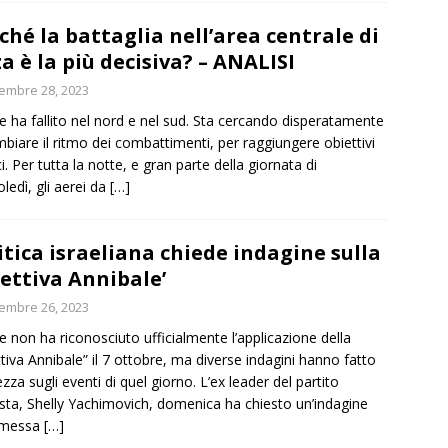
ché la battaglia nell’area centrale di
a è la più decisiva? – ANALISI
embre 28, 2023
le ha fallito nel nord e nel sud. Sta cercando disperatamente
mbiare il ritmo dei combattimenti, per raggiungere obiettivi
ci. Per tutta la notte, e gran parte della giornata di
ledì, gli aerei da
[…]
itica israeliana chiede indagine sulla
rettiva Annibale’
embre 26, 2023
le non ha riconosciuto ufficialmente l’applicazione della
ttiva Annibale” il 7 ottobre, ma diverse indagini hanno fatto
ezza sugli eventi di quel giorno. L’ex leader del partito
ista, Shelly Yachimovich, domenica ha chiesto un’indagine
a messa
[…]