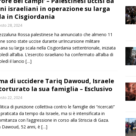
rore dei campi’ – Palestinesi uccisi da
ni israeliani in operazione su larga
la in Cisgiordania
sto 28, 2024
zzaluna Rossa palestinese ha annunciato che almeno 11
ne sono state uccise durante un’incursione militare
liana su larga scala nella Cisgiordania settentrionale, iniziata
ledì all’alba. L’esercito israeliano ha confermato all’alba di
ledì il lancio
[…]
ma di uccidere Tariq Dawoud, Israele
torturato la sua famiglia – Esclusivo
sto 22, 2024
itica di punizione collettiva contro le famiglie dei “ricercati”
 praticata da tempo da Israele, ma si è intensificata in
mitanza con l’aggressione in corso alla Striscia di Gaza.
 Dawoud, 52 anni, è
[…]