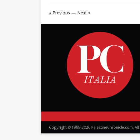
« Previous
—
Next »
Copyright © 1999-2026 PalestineChronicle.com. All