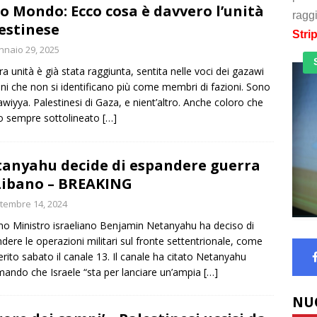
o Mondo: Ecco cosa è davvero l’unità
raggi
estinese
Stri
naio 29, 2025
ra unità è già stata raggiunta, sentita nelle voci dei gazawi
i che non si identificano più come membri di fazioni. Sono
wiyya. Palestinesi di Gaza, e nient’altro. Anche coloro che
o sempre sottolineato
[…]
anyahu decide di espandere guerra
Libano – BREAKING
tembre 14, 2024
imo Ministro israeliano Benjamin Netanyahu ha deciso di
dere le operazioni militari sul fronte settentrionale, come
ferito sabato il canale 13. Il canale ha citato Netanyahu
mando che Israele “sta per lanciare un’ampia
[…]
NU