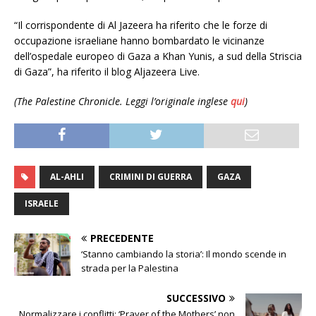
“Il corrispondente di Al Jazeera ha riferito che le forze di
occupazione israeliane hanno bombardato le vicinanze
dell’ospedale europeo di Gaza a Khan Yunis, a sud della Striscia
di Gaza”, ha riferito il blog Aljazeera Live.
(The Palestine Chronicle. Leggi l’originale inglese
qui
)
AL-AHLI
CRIMINI DI GUERRA
GAZA
ISRAELE
PRECEDENTE
‘Stanno cambiando la storia’: Il mondo scende in
strada per la Palestina
SUCCESSIVO
Normalizzare i conflitti: ‘Prayer of the Mothers’ non