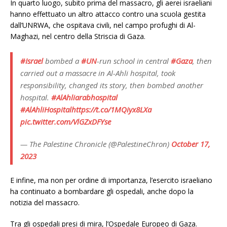
In quarto luogo, subito prima del massacro, gli aerei israeliani
hanno effettuato un altro attacco contro una scuola gestita
dall’UNRWA, che ospitava civili, nel campo profughi di Al-
Maghazi, nel centro della Striscia di Gaza.
#Israel
bombed a
#UN
-run school in central
#Gaza
, then
carried out a massacre in Al-Ahli hospital, took
responsibility, changed its story, then bombed another
hospital.
#AlAhliarabhospital
#AlAhliHospital
https://t.co/1MQiyx8LXa
pic.twitter.com/VlGZxDFYse
— The Palestine Chronicle (@PalestineChron)
October 17,
2023
E infine, ma non per ordine di importanza, l’esercito israeliano
ha continuato a bombardare gli ospedali, anche dopo la
notizia del massacro.
Tra gli ospedali presi di mira, l’Ospedale Europeo di Gaza.