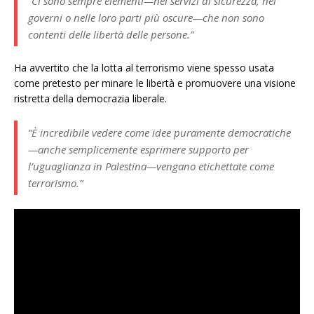
“Ci sono sempre elementi—nei servizi di sicurezza, nei
governi o nelle loro parti più oscure—che non sono
contenti delle libertà delle persone.”
Ha avvertito che la lotta al terrorismo viene spesso usata
come pretesto per minare le libertà e promuovere una visione
ristretta della democrazia liberale.
“È incredibile vedere come idee puramente democratiche
—anche semplicemente esprimere supporto per
l’uguaglianza in Palestina—vengano etichettate come
terrorismo.”