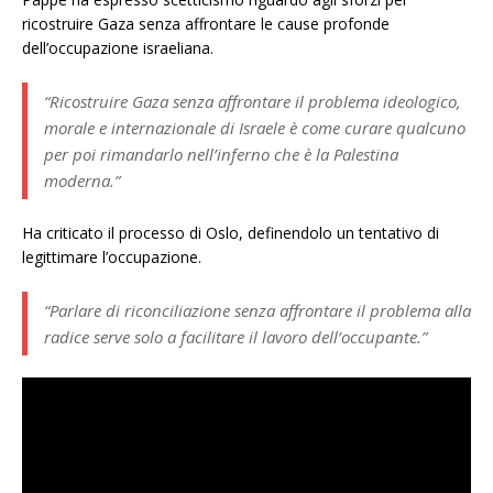
ricostruire Gaza senza affrontare le cause profonde
dell’occupazione israeliana.
“Ricostruire Gaza senza affrontare il problema ideologico,
morale e internazionale di Israele è come curare qualcuno
per poi rimandarlo nell’inferno che è la Palestina
moderna.”
Ha criticato il processo di Oslo, definendolo un tentativo di
legittimare l’occupazione.
“Parlare di riconciliazione senza affrontare il problema alla
radice serve solo a facilitare il lavoro dell’occupante.”