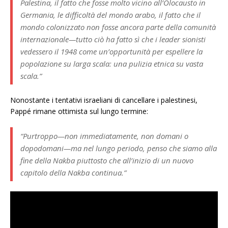
Palestina, il fatto che fosse molto vicino all’Olocausto in
Germania, le difficoltà del mondo arabo, il fatto che il
mondo colonizzato non fosse ancora parte della comunità
internazionale—tutto ciò ha fatto sì che i leader sionisti
vedessero il 1948 come un’opportunità per espellere la
popolazione su larga scala: una pulizia etnica su vasta
scala.”
Nonostante i tentativi israeliani di cancellare i palestinesi,
Pappé rimane ottimista sul lungo termine:
“Purtroppo—non immediatamente, non domani o
dopodomani—ma nel lungo periodo, penso che siamo alla
fine della Nakba piuttosto che all’inizio di un nuovo
capitolo della Nakba continua.”