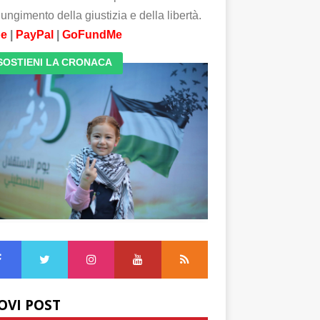
ungimento della giustizia e della libertà.
pe
|
PayPal
|
GoFundMe
SOSTIENI LA CRONACA
OVI POST