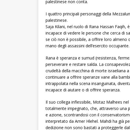
palestinese non conta.
I quattro principali personaggi della Mezzal
palestinese.
Saja Kilani, nel ruolo di Rana Hassan Faqih, 
incapace di vedere le persone che cerca di sa
se ciò non è possibile, a offrire loro almeno
mano degli assassini dell’esercito occupante.
Rana è speranza e sumud (resistenza, fermezz
perseverare e restare salda. La consapevolezz
crudeltà della macchina di morte israeliana a
continuare a offrire speranze vane alla bambin
intrappolata nella scena insanguinata, divent
incapace di aiutare o di offrire speranza.
Il suo collega inflessibile, Motaz Malhees n
totalmente impegnato, che, attraverso una pr
e azione, scontrandosi con il conservatorism
interpretato da Amer Hlehel. Mahdi ha già per
dedizione non sono bastati a proteggerle dall