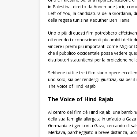
in Palestina, diretto da Annemarie Jacir, come 
Left of You, la candidatura della Giordania, d
della regista tunisina Kaouther Ben Hania.
Uno o più di questi film potrebbero effettiva
ottenendo i riconoscimenti più ambiti dell’i
vincere i premi più importanti come Miglior D
che il pubblico occidentale possa vedere quest
distributori statunitensi per la proiezione nell
Sebbene tutti e tre i film siano opere eccelle
uno solo, sia per rendergli giustizia, sia per
The Voice of Hind Rajab.
The Voice of Hind Rajab
Al centro del film c’è Hind Rajab, una bambina
della sua famiglia allargata in un’auto a Gaza
Germania e i genitori a Gaza, cercando di sal
Merkava, parcheggiato a breve distanza, uccid