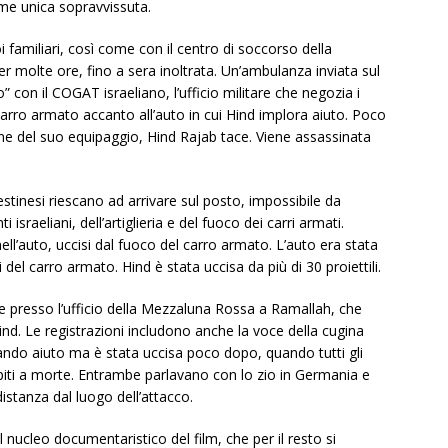
me unica sopravvissuta.
 familiari, così come con il centro di soccorso della
molte ore, fino a sera inoltrata. Un’ambulanza inviata sul
on il COGAT israeliano, l’ufficio militare che negozia i
 carro armato accanto all’auto in cui Hind implora aiuto. Poco
one del suo equipaggio, Hind Rajab tace. Viene assassinata
stinesi riescano ad arrivare sul posto, impossibile da
raeliani, dell’artiglieria e del fuoco dei carri armati.
ll’auto, uccisi dal fuoco del carro armato. L’auto era stata
i del carro armato. Hind è stata uccisa da più di 30 proiettili.
vate presso l’ufficio della Mezzaluna Rossa a Ramallah, che
ind. Le registrazioni includono anche la voce della cugina
ando aiuto ma è stata uccisa poco dopo, quando tutti gli
olpiti a morte. Entrambe parlavano con lo zio in Germania e
istanza dal luogo dell’attacco.
l nucleo documentaristico del film, che per il resto si