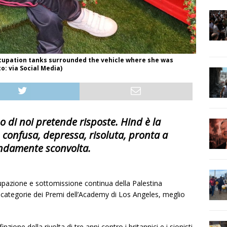
occupation tanks surrounded the vehicle where she was
o: via Social Media)
o di noi pretende risposte. Hind è la
 confusa, depressa, risoluta, pronta a
ondamente sconvolta.
cupazione e sottomissione continua della Palestina
e categorie dei Premi dell’Academy di Los Angeles, meglio
ione della rivolta di tre anni contro i britannici e i sionisti