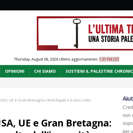
Thursday, August 06, 2026
Ultimo aggiornamento:
1:31 PM CET
OPINIONI
CHI SIAMO
SOSTIENI IL PALESTINE CHRONI
Aiut
USA, UE e Gran Bretagna: Hind Rajab e il vero volto
Cred
non s
USA, UE e Gran Bretagna:
sopr
per u