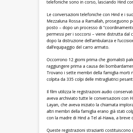
telefoniche sono in corso, lasciando Hind co
Le conversazioni telefoniche con Hind e i suoi
Mezzaluna Rossa a Ramallah, proseguono per 
posto – dopo un processo di “coordinamento” c
permessi per i soccorsi – viene distrutta dal
dopo la distruzione dell’ambulanza e l’uccisi
dall’equipaggio del carro armato.
Occorrono 12 giorni prima che giornalisti pale
raggiungere prima a causa dei bombardamenti is
Trovano i sette membri della famiglia morti ne
colpita da 335 colpi delle mitragliatrici pesant
Il film utilizza le registrazioni audio conser
aveva archiviato tutte le conversazioni con H
Layan, che aveva iniziato la chiamata implor
altri membri della famiglia erano già stati c
con la madre di Hind a Tel al-Hawa, a breve d
Queste registrazioni strazianti costituiscono i