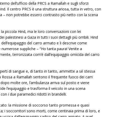
nterno dell’ufficio della PRCS a Ramallah e sugli sforzi
Hind. Il centro PRCS è una struttura ariosa, tutta in vetro, con
ia – non potrebbe esserci contrasto più netto con la scena
a piccola Hind, ma le loro conversazioni con lei
 palestinesi a Gaza in tutti i suoi dettagli più orribili. Hind
te dell’equipaggio del carro armato e li descrive come
ue numerose suppliche – “Ho tanta paura! Venite a
mente, terrorizzata com’è dall’equipaggio omicida del carro
operti di sangue e, di tanto in tanto, ammette a sé stessa
a Rossa a Ramallah sentono il frequente fuoco dei carri
i, dopo molte ore, l’ambulanza arriva sul posto e viene
ide l’equipaggio e trasforma il veicolo in una scena
on i due paramedici ridotti in brandelli.
icato: la missione di soccorso tanto promessa e quasi
ta; i soccorritori sono morti, come centinaia prima di loro, e
ta uccisa dall’equipaggio sadico del carro armato. A quel