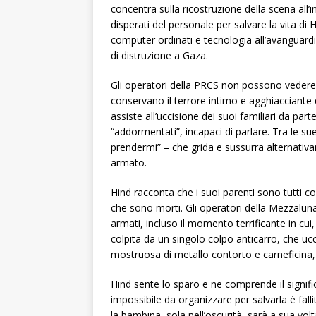
concentra sulla ricostruzione della scena all’i
disperati del personale per salvare la vita di 
computer ordinati e tecnologia all’avanguard
di distruzione a Gaza.
Gli operatori della PRCS non possono vedere l
conservano il terrore intimo e agghiacciante dei
assiste all’uccisione dei suoi familiari da par
“addormentati”, incapaci di parlare. Tra le s
prendermi” – che grida e sussurra alternativa
armato.
Hind racconta che i suoi parenti sono tutti c
che sono morti. Gli operatori della Mezzalun
armati, incluso il momento terrificante in cu
colpita da un singolo colpo anticarro, che ucc
mostruosa di metallo contorto e carneficina, c
Hind sente lo sparo e ne comprende il signif
impossibile da organizzare per salvarla è falli
la bambina, sola nell’oscurità, sarà a sua vol