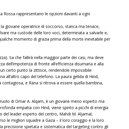
una Rossa rappresentano le opzioni davanti a ogni
è la giovane operatrice di soccorso, stanca ma tenace,
lvare ma custode delle loro voci, determinata a salvarle e,
 qualche momento di grazia prima della morte inevitabile per
a). Sa che fallirà nella maggior parte dei casi, ma deve
a dell’impotenza di fronte all’efficienza disumana e alla
 un certo punto la zittisce, rendendole impossibile
a all’altro capo del telefono. La paura gelida di Hind,
a contagiosa, e Rana si ritrova a essere quella bambina,
el ruolo di Omar A. Alqam, è un giovane meno esperto ma
ofonda empatia con Hind, viene spinto a picchi di energia
o del leader esperto del centro, Mahdi M. Aljamal,
so le migliori squadre a Gaza – il loro coraggio e la loro
a precisione spietata e sistematica del targeting contro gli