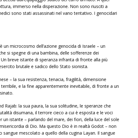
rottura, immerso nella disperazione. Non sono riusciti a
ci sono stati assassinati nel vano tentativo. I genocidari
è un microcosmo dell’azione genocida di Israele – un
che si spegne di una bambina, delle sofferenze dei
 Un breve istante di speranza infranta di fronte alla più
ercito brutale e sadico dello Stato sionista.
ese – la sua resistenza, tenacia, fragilità, dimensione
terribile, e la fine apparentemente inevitabile, di fronte a un
sinato.
d Rajab: la sua paura, la sua solitudine, le speranze che
utalità disumana, il terrore cieco a cui è esposta e le voci
 un istante – parlando del mare, dei fiori, della luce del sole
 misericordia di Dio. Ma questo Dio è in realtà Godot – non
l suo sangue mescolato a quello della cugina Layan. Il sangue