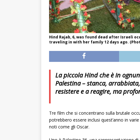
Hind Rajab, 6, was found dead after Israeli 
traveling in with her family 12 days ago. (Phot
La piccola Hind che è in ognun
Palestina – stanca, arrabbiata,
resistere e a reagire, ma prof
Tre film che si concentrano sulla brutale oc
potrebbero essere inclusi quest’anno in vari
noti come gli Oscar.
Uno è Palestine 36, una rappresentazione di finz