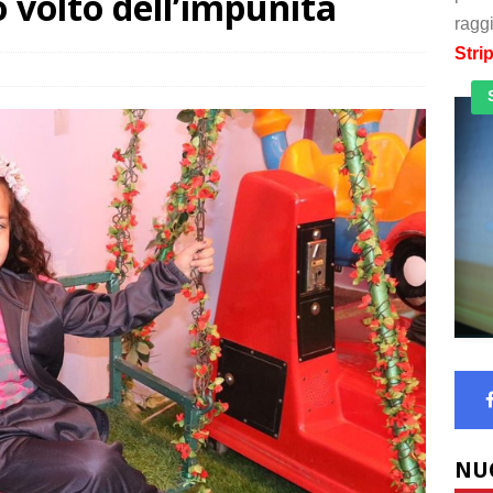
o volto dell’impunità
raggi
Stri
NU