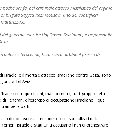
 poche ore fa, nel criminale attacco missilistico del regime
e di brigata Sayyed Razi Mousavi, uno dei consiglieri
o martirizzato.
 del generale martire Haj Qasem Soleimani, e responsabile
iria.
usurpatore e feroce, pagherà senza dubbio il prezzo di
i Israele, e il mortale attacco israeliano contro Gaza, sono
regione e Tel Aviv.
icati scontri quotidiani, ma contenuti, tra il gruppo della
i di Teheran, e l’esercito di occupazione israeliano, i quali
ntrambe le parti.
o di non avere alcun controllo sui suoi alleati nella
 Yemen, Israele e Stati Uniti accusano l’Iran di orchestrare