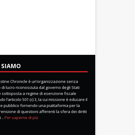
 SIAMO
lestine Chronicle è un’organizzazione senza
di lucro riconosciuta dal governo degli Stati
 e sottoposta a regime di esenzione fiscale
o l’articolo 501 (c) 3, la cui missione è educare il
e pubblico fornendo una piattaforma per la
nsione di questioni afferenti la sfera dei diritti
 ..
Per saperne di più