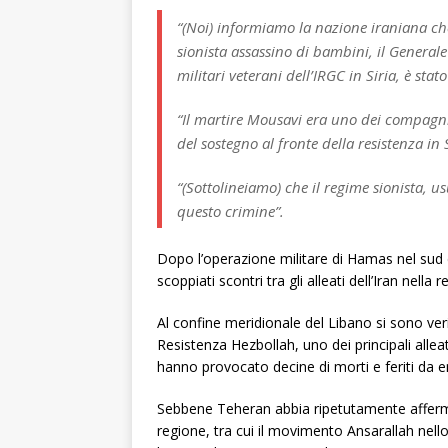
“(Noi) informiamo la nazione iraniana che
sionista assassino di bambini, il General
militari veterani dell’IRGC in Siria, è stat
“Il martire Mousavi era uno dei compagni
del sostegno al fronte della resistenza in S
“(Sottolineiamo) che il regime sionista, 
questo crimine”.
Dopo l’operazione militare di Hamas nel sud d
scoppiati scontri tra gli alleati dell’Iran nella 
Al confine meridionale del Libano si sono verif
Resistenza Hezbollah, uno dei principali alleat
hanno provocato decine di morti e feriti da e
Sebbene Teheran abbia ripetutamente affermat
regione, tra cui il movimento Ansarallah nello