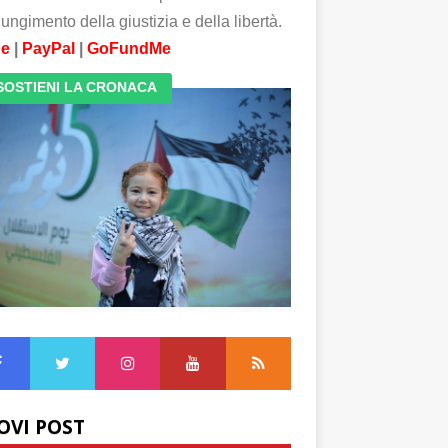
ungimento della giustizia e della libertà.
pe
|
PayPal
|
GoFundMe
SOSTIENI LA CRONACA
OVI POST