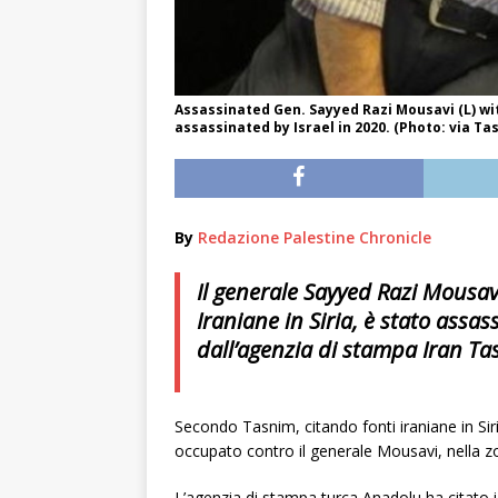
Assassinated Gen. Sayyed Razi Mousavi (L) w
assassinated by Israel in 2020. (Photo: via Ta
By
Redazione Palestine Chronicle
Il generale Sayyed Razi Mousa
Iraniane in Siria, è stato assa
dall’agenzia di stampa Iran Ta
Secondo Tasnim, citando fonti iraniane in Siria
occupato contro il generale Mousavi, nella 
L’agenzia di stampa turca Anadolu ha citato i