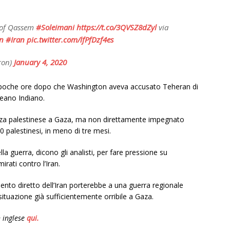
 of Qassem
#Soleimani
https://t.co/3QVSZ8dZyl
via
n
#Iran
pic.twitter.com/lfPfDzf4es
ron)
January 4, 2020
 poche ore dopo che Washington aveva accusato Teheran di
ceano Indiano.
enza palestinese a Gaza, ma non direttamente impegnato
0 palestinesi, in meno di tre mesi.
la guerra, dicono gli analisti, per fare pressione su
irati contro l’Iran.
imento diretto dell’Iran porterebbe a una guerra regionale
ituazione già sufficientemente orribile a Gaza.
n inglese
qui.