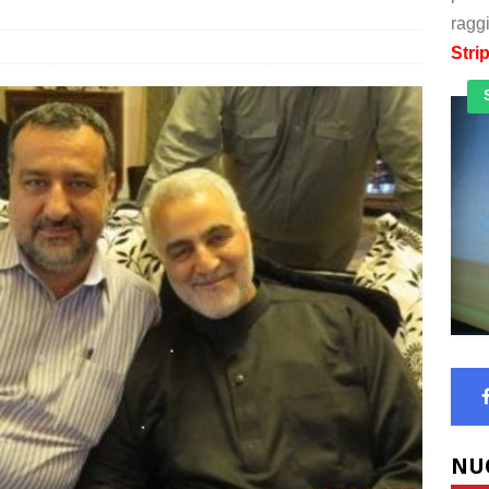
raggi
Stri
NU