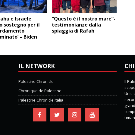
ahu e Israele
“Questo è il nostro mare”-
 sostegno per il
testimonianze dalla
ardamento
spiaggia di Rafah
iminato’ – Biden
IL NETWORK
CHI
Palestine Chronicle
Il Pa
scopo 
Chronique de Palestine
Uniti
second
Palestine Chronicle Italia
grand
compre
umani