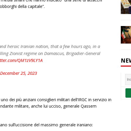
obborghi della capitale”.
nd heroic Iranian nation, that a few hours ago, in a
killing Zionist regime on Damascus, Brigadier-General
NE
itter.com/QM1zV9LY1A
December 25, 2023
 dei più anziani consiglieri militari dell’IRGC in servizio in
mandante militare, anche lui ucciso, generale Qassem
siano sull’uccisione del massimo generale iraniano: