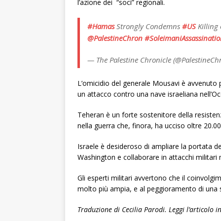
l’azione dei “soci” regionali.
#Hamas
Strongly Condemns
#US
Killing
@PalestineChron
#SoleimaniAssassinatio
— The Palestine Chronicle (@PalestineCh
L’omicidio del generale Mousavi è avvenuto
un attacco contro una nave israeliana nell’O
Teheran è un forte sostenitore della resist
nella guerra che, finora, ha ucciso oltre 20.00
Israele è desideroso di ampliare la portata del
Washington e collaborare in attacchi militari m
Gli esperti militari avvertono che il coinvolg
molto più ampia, e al peggioramento di una s
Traduzione di Cecilia Parodi. Leggi l’articolo i