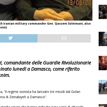
ith Iranian military commander Gen. Qassem Soleimani, also
snim)
vi, comandante delle Guardie Rivoluzionarie
ssinato lunedì a Damasco, come riferito
snim.
, “il regime sionista ha lanciato tre missili dal Golan
zona di Zeinabiyeh a Damasco”.
 media siriani che hanno indicato “una serie di attacchi