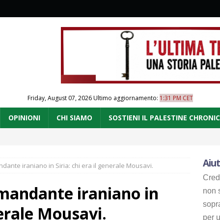
Friday, August 07, 2026
Ultimo aggiornamento:
1:31 PM CET
OPINIONI
CHI SIAMO
SOSTIENI IL PALESTINE CHRONI
Aiut
ndante iraniano in Siria: chi era il generale Mousavi.
Cred
comandante iraniano in
non s
sopr
nerale Mousavi.
per u