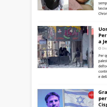
sempr
lasci
Chron
Uom
Per
a J
Dic
Per q
pales
dell’
conti
e del
Gra
per
Cis