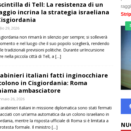
scintilla di Tell: La resistenza di un
raggi
laggio incrina la strategia israeliana
Stri
Cisgiordania
lio 29, 2026
sgiordania non rimarrà in silenzio per sempre; si solleverà
omento e nel luogo che il suo popolo sceglierà, rendendo
i le tradizionali previsioni politiche. Durante un’incursione
re nella piccola città di Tell, a
[…]
abinieri italiani fatti inginocchiare
colono in Cisgiordania: Roma
hiama ambasciatore
naio 26, 2026
arabinieri italiani in missione diplomatica sono stati fermati
acciati con un’arma automatica da un colono israeliano in
ordania, mentre la risposta ufficiale di Roma si è limitata a
NU
rotesta formale. Il ministro
[…]