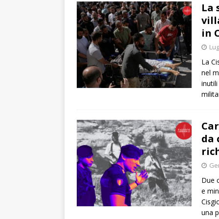
La 
vil
in 
Lug
La Ci
nel m
inutil
milita
Car
da 
ric
Gen
Due c
e min
Cisgi
una p