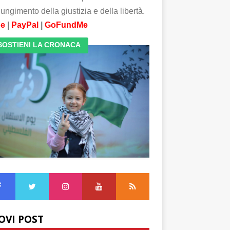
ungimento della giustizia e della libertà.
pe
|
PayPal
|
GoFundMe
SOSTIENI LA CRONACA
OVI POST