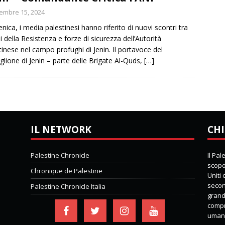
embre 15, 2024
ica, i media palestinesi hanno riferito di nuovi scontri tra
i della Resistenza e forze di sicurezza dell’Autorità
tinese nel campo profughi di Jenin. Il portavoce del
glione di Jenin – parte delle Brigate Al-Quds,
[…]
IL NETWORK
CHI
Palestine Chronicle
Il Pa
scopo 
Chronique de Palestine
Uniti
second
Palestine Chronicle Italia
grand
compre
umani