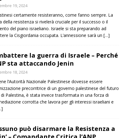
embre 19, 2024
estinesi certamente resisteranno, come fanno sempre. La
 della resistenza si rivelerà cruciale per il successo o il
mento del piano israeliano. Israele si sta preparando ad
tere la Cisgiordania occupata. L’annessione sarà un
[…]
battere la guerra di Israele – Perché
NP sta attaccando Jenin
embre 18, 2024
ne l’Autorità Nazionale Palestinese dovesse essere
anizzazione precorritrice di un governo palestinese del futuro
 di Palestina, è stata invece trasformata in una forza di
mediazione corrotta che lavora per gli interessi israeliani e
…]
ssuno può disarmare la Resistenza a
in’ – Comandante Critica l’ANP