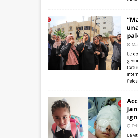
“Ma
una
pal
Mar
Le do
genoc
tortu
Inter
Pales
Acc
Jan
ign
Feb
La vi