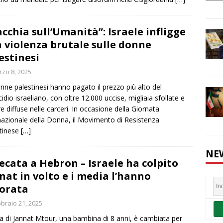
cchia sull’Umanità”: Israele infligge
 violenza brutale sulle donne
estinesi
zo 8, 2025
nne palestinesi hanno pagato il prezzo più alto del
idio israeliano, con oltre 12.000 uccise, migliaia sfollate e
re diffuse nelle carceri. In occasione della Giornata
nazionale della Donna, il Movimento di Resistenza
tinese
[…]
NE
ecata a Hebron – Israele ha colpito
nat in volto e i media l’hanno
orata
braio 21, 2025
ta di Jannat Mtour, una bambina di 8 anni, è cambiata per