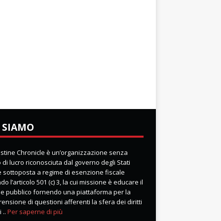
 SIAMO
lestine Chronicle è un’organizzazione senza
di lucro riconosciuta dal governo degli Stati
 e sottoposta a regime di esenzione fiscale
o l’articolo 501 (c) 3, la cui missione è educare il
e pubblico fornendo una piattaforma per la
nsione di questioni afferenti la sfera dei diritti
 ..
Per saperne di più