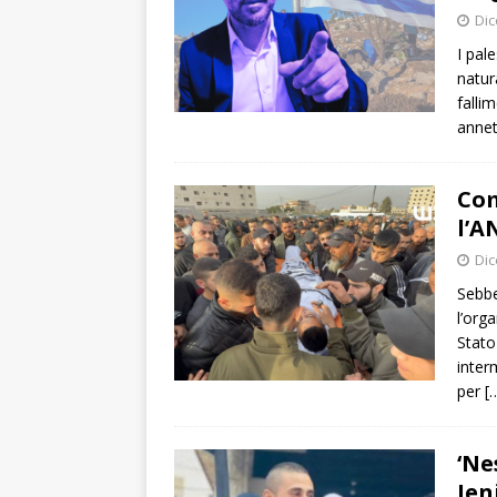
Dic
I pal
natura
falli
annet
Com
l’A
Dic
Sebbe
l’org
Stato
inter
per
[
‘Ne
Jen