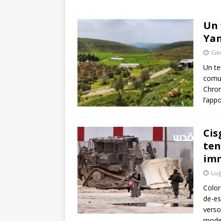
Un 
Yan
Gen
Un te
comun
Chron
l’app
Cis
ten
im
Lug
Color
de-es
verso
model