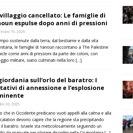
villaggio cancellato: Le famiglie di
oun espulse dopo anni di pressioni
naio 15, 2026
mpo sostenute dalla terra, dal bestiame e dalla vita
itaria, le famiglie di Yanoun raccontano a The Palestine
icle come anni di pressioni da parte dei coloni, con
oggio militare, siano culminati nella loro
[…]
giordania sull’orlo del baratro: I
tativi di annessione e l’esplosione
minente
lio 30, 2025
o che in Occidente predicano vuoti appelli alla calma e alla
calation devono capire che la regione sta precipitando
 il baratro. Israele sta meticolosamente seguendo un
lo da manuale per istigare disordini nella Cisgiordania
[…]