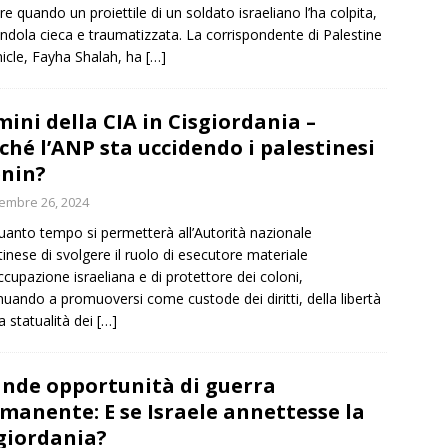
e quando un proiettile di un soldato israeliano l’ha colpita,
andola cieca e traumatizzata. La corrispondente di Palestine
icle, Fayha Shalah, ha
[…]
ini della CIA in Cisgiordania –
ché l’ANP sta uccidendo i palestinesi
enin?
embre 26, 2024
uanto tempo si permetterà all’Autorità nazionale
tinese di svolgere il ruolo di esecutore materiale
occupazione israeliana e di protettore dei coloni,
nuando a promuoversi come custode dei diritti, della libertà
la statualità dei
[…]
nde opportunità di guerra
manente: E se Israele annettesse la
giordania?