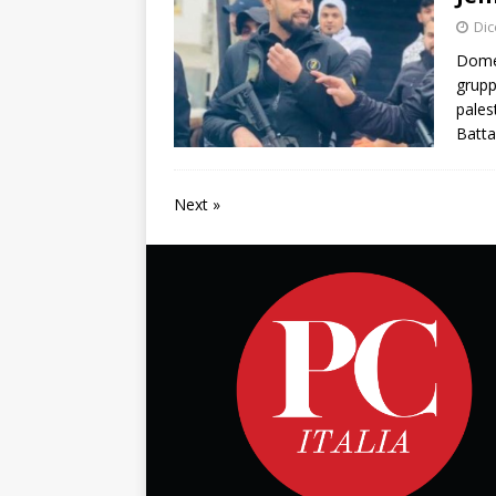
Dic
Domen
grupp
pales
Batta
Next »