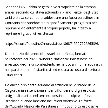
Sebbene l’ANP abbia negato le voci trapelate dalla stampa
araba, secondo cui stava attuando il Piano Fenzel degli Stati
Uniti e stava cercando di addestrare una forza palestinese in
Giordania che sarebbe stata specificamente progettata per
reprimere violentemente il proprio popolo, ha iniziato a
reprimere i gruppi di resistenza.
https://x.com/PalestineChron/status/1868715507572265398
Dopo l’inizio del genocidio israeliano a Gaza, lanciato
nell’ottobre del 2023, l’Autorità Nazionale Palestinese ha
arrestato decine di combattenti, ne ha uccisi innumerevoli altri,
ha sparato a manifestanti civili ed è stata accusata di torturare
i suoi critici.
Ha anche dispiegato squadre di artificieri nelle strade della
Cisgiordania settentrionale, per diffondere ordigni esplosivi
artigianali piantati nel terreno, destinati a colpire le forze
israeliane quando lanciano incursioni offensive. Le forze
dell’Autorità Nazionale Palestinese rimuovono gli esplosivi e