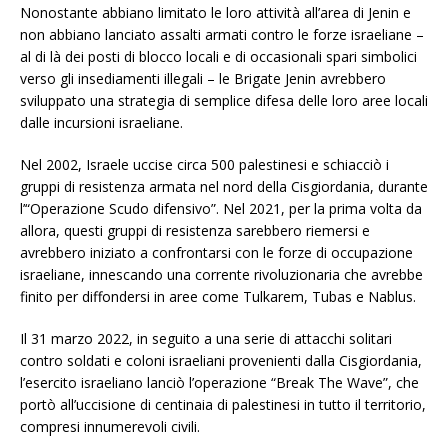
Nonostante abbiano limitato le loro attività all’area di Jenin e
non abbiano lanciato assalti armati contro le forze israeliane –
al di là dei posti di blocco locali e di occasionali spari simbolici
verso gli insediamenti illegali – le Brigate Jenin avrebbero
sviluppato una strategia di semplice difesa delle loro aree locali
dalle incursioni israeliane.
Nel 2002, Israele uccise circa 500 palestinesi e schiacciò i
gruppi di resistenza armata nel nord della Cisgiordania, durante
l’“Operazione Scudo difensivo”. Nel 2021, per la prima volta da
allora, questi gruppi di resistenza sarebbero riemersi e
avrebbero iniziato a confrontarsi con le forze di occupazione
israeliane, innescando una corrente rivoluzionaria che avrebbe
finito per diffondersi in aree come Tulkarem, Tubas e Nablus.
Il 31 marzo 2022, in seguito a una serie di attacchi solitari
contro soldati e coloni israeliani provenienti dalla Cisgiordania,
l’esercito israeliano lanciò l’operazione “Break The Wave”, che
portò all’uccisione di centinaia di palestinesi in tutto il territorio,
compresi innumerevoli civili.