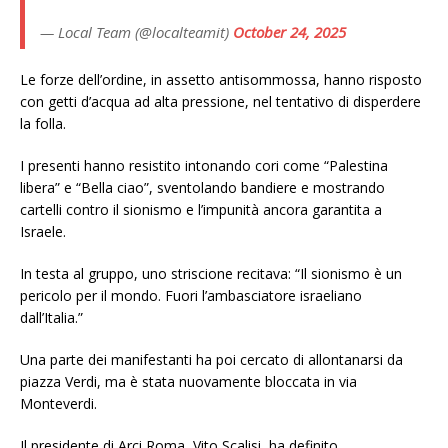
— Local Team (@localteamit)
October 24, 2025
Le forze dell’ordine, in assetto antisommossa, hanno risposto
con getti d’acqua ad alta pressione, nel tentativo di disperdere
la folla.
I presenti hanno resistito intonando cori come “Palestina
libera” e “Bella ciao”, sventolando bandiere e mostrando
cartelli contro il sionismo e l’impunità ancora garantita a
Israele.
In testa al gruppo, uno striscione recitava: “Il sionismo è un
pericolo per il mondo. Fuori l’ambasciatore israeliano
dall’Italia.”
Una parte dei manifestanti ha poi cercato di allontanarsi da
piazza Verdi, ma è stata nuovamente bloccata in via
Monteverdi.
Il presidente di Arci Roma, Vito Scalisi, ha definito