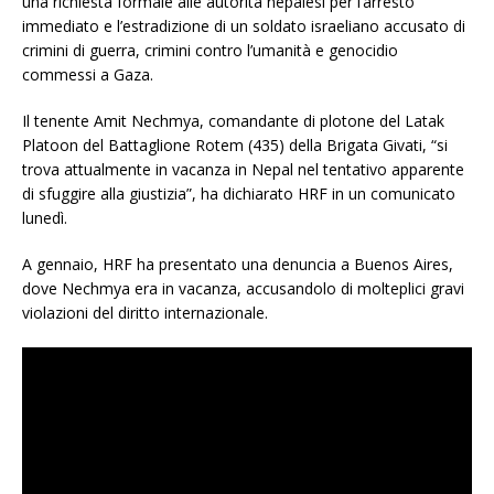
una richiesta formale alle autorità nepalesi per l’arresto
immediato e l’estradizione di un soldato israeliano accusato di
crimini di guerra, crimini contro l’umanità e genocidio
commessi a Gaza.
Il tenente Amit Nechmya, comandante di plotone del Latak
Platoon del Battaglione Rotem (435) della Brigata Givati, “si
trova attualmente in vacanza in Nepal nel tentativo apparente
di sfuggire alla giustizia”, ha dichiarato HRF in un comunicato
lunedì.
A gennaio, HRF ha presentato una denuncia a Buenos Aires,
dove Nechmya era in vacanza, accusandolo di molteplici gravi
violazioni del diritto internazionale.