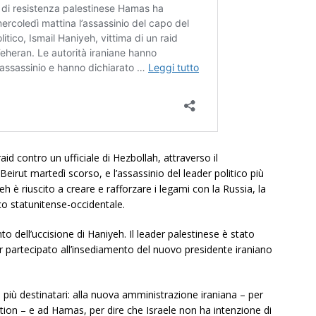
id contro un ufficiale di Hezbollah, attraverso il
eirut martedì scorso, e l’assassinio del leader politico più
yeh è riuscito a creare e rafforzare i legami con la Russia, la
tico statunitense-occidentale.
to dell’uccisione di Haniyeh. Il leader palestinese è stato
r partecipato all’insediamento del nuovo presidente iraniano
 a più destinatari: alla nuova amministrazione iraniana – per
ation – e ad Hamas, per dire che Israele non ha intenzione di