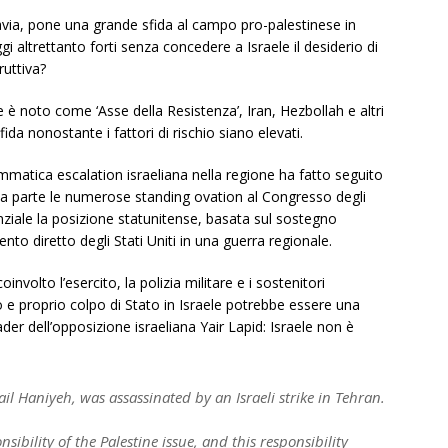
tavia, pone una grande sfida al campo pro-palestinese in
altrettanto forti senza concedere a Israele il desiderio di
ruttiva?
e è noto come ‘Asse della Resistenza’, Iran, Hezbollah e altri
da nonostante i fattori di rischio siano elevati.
ammatica escalation israeliana nella regione ha fatto seguito
 a parte le numerose standing ovation al Congresso degli
nziale la posizione statunitense, basata sul sostegno
to diretto degli Stati Uniti in una guerra regionale.
oinvolto l’esercito, la polizia militare e i sostenitori
 e proprio colpo di Stato in Israele potrebbe essere una
eader dell’opposizione israeliana Yair Lapid: Israele non è
il Haniyeh, was assassinated by an Israeli strike in Tehran.
sibility of the Palestine issue, and this responsibility