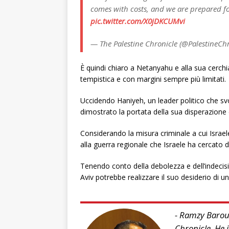
comes with costs, and we are prepared fo
pic.twitter.com/X0jDKCUMvi
— The Palestine Chronicle (@PalestineCh
È quindi chiaro a Netanyahu e alla sua cerc
tempistica e con margini sempre più limitati.
Uccidendo Haniyeh, un leader politico che sv
dimostrato la portata della sua disperazione e 
Considerando la misura criminale a cui Israel
alla guerra regionale che Israele ha cercato d
Tenendo conto della debolezza e dell’indecisio
Aviv potrebbe realizzare il suo desiderio di u
- Ramzy Baroud
Chronicle. He i