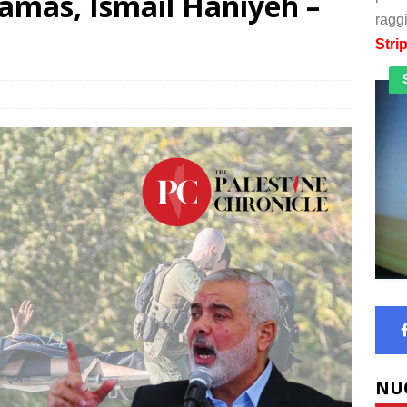
Hamas, Ismail Haniyeh –
raggi
Stri
NU