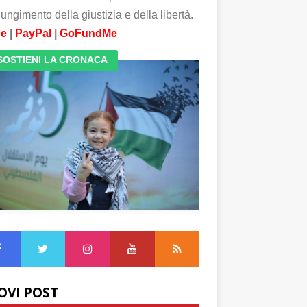
ungimento della giustizia e della libertà.
pe
|
PayPal
|
GoFundMe
SOSTIENI LA CRONACA
OVI POST