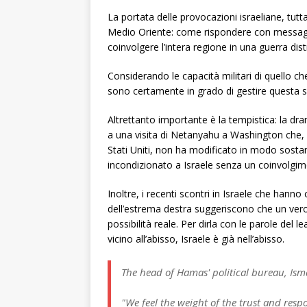
La portata delle provocazioni israeliane, tut
Medio Oriente: come rispondere con messaggi 
coinvolgere l’intera regione in una guerra dist
Considerando le capacità militari di quello ch
sono certamente in grado di gestire questa sfi
Altrettanto importante è la tempistica: la dr
a una visita di Netanyahu a Washington che,
Stati Uniti, non ha modificato in modo sosta
incondizionato a Israele senza un coinvolgimen
Inoltre, i recenti scontri in Israele che hanno c
dell’estrema destra suggeriscono che un vero
possibilità reale. Per dirla con le parole del l
vicino all’abisso, Israele è già nell’abisso.
The head of Hamas' political bureau, Isma
"We feel the weight of the trust and respon