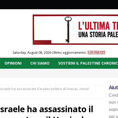
Saturday, August 08, 2026
Ultimo aggiornamento:
1:31 PM CET
OPINIONI
CHI SIAMO
SOSTIENI IL PALESTINE CHRONI
Aiut
 Israele ha assassinato il leader politico di Hamas, Ismail
Cred
non s
Israele ha assassinato il
sopr
per u