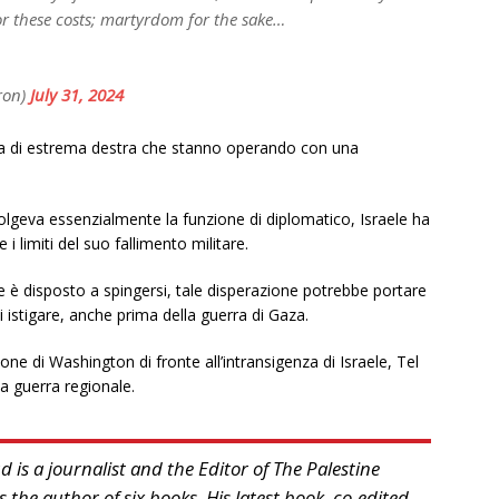
r these costs; martyrdom for the sake…
ron)
July 31, 2024
hia di estrema destra che stanno operando con una
olgeva essenzialmente la funzione di diplomatico, Israele ha
i limiti del suo fallimento militare.
e è disposto a spingersi, tale disperazione potrebbe portare
i istigare, anche prima della guerra di Gaza.
ne di Washington di fronte all’intransigenza di Israele, Tel
na guerra regionale.
 is a journalist and the Editor of The Palestine
s the author of six books. His latest book, co-edited