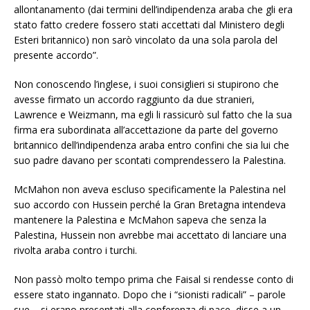
allontanamento (dai termini dell’indipendenza araba che gli era
stato fatto credere fossero stati accettati dal Ministero degli
Esteri britannico) non sarò vincolato da una sola parola del
presente accordo”.
Non conoscendo l’inglese, i suoi consiglieri si stupirono che
avesse firmato un accordo raggiunto da due stranieri,
Lawrence e Weizmann, ma egli li rassicurò sul fatto che la sua
firma era subordinata all’accettazione da parte del governo
britannico dell’indipendenza araba entro confini che sia lui che
suo padre davano per scontati comprendessero la Palestina.
McMahon non aveva escluso specificamente la Palestina nel
suo accordo con Hussein perché la Gran Bretagna intendeva
mantenere la Palestina e McMahon sapeva che senza la
Palestina, Hussein non avrebbe mai accettato di lanciare una
rivolta araba contro i turchi.
Non passò molto tempo prima che Faisal si rendesse conto di
essere stato ingannato. Dopo che i “sionisti radicali” – parole
sue – si erano presentati alla conferenza di pace, disse a un