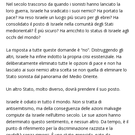
Nel secolo trascorso da quando i sionisti hanno lanciato la
loro guerra, Israele ha sradicato i suoi nemici? Ha portato la
pace? Ha reso Israele un luogo più sicuro per gli ebrei? Ha
consolidato il posto di Israele nella comunità degli Stati
mediorientali? È più sicuro? Ha arricchito lo status di Israele agli
occhi del mondo?
La risposta a tutte queste domande è “no”. Distruggendo gli
altri, Israele ha infine indotto la propria crisi esistenziale. Ha
deliberatamente eliminato tutte le opzioni di pace e non ha
lasciato ai suoi nemici altra scelta se non quella di eliminare lo
Stato sionista dal panorama del Medio Oriente.
Un altro Stato, molto diverso, dovrà prendere il suo posto.
Israele è odiato in tutto il mondo. Non si tratta di
antisemitismo, ma della conseguenza delle azioni malvagie
compiute da Israele nell’ultimo secolo. Le sue azioni hanno
determinato questo sentimento, e nessun altro. Da tempo, è il
punto di riferimento per la discriminazione razzista e la
crudeltà senza rimorsi. È uno stato genocida, nato da