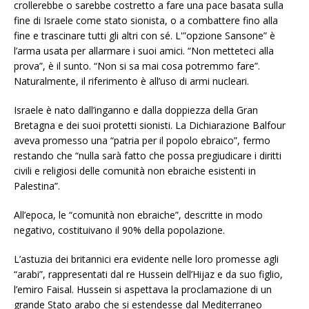
crollerebbe o sarebbe costretto a fare una pace basata sulla
fine di Israele come stato sionista, o a combattere fino alla
fine e trascinare tutti gli altri con sé. L'”opzione Sansone” è
l’arma usata per allarmare i suoi amici. “Non metteteci alla
prova”, è il sunto. “Non si sa mai cosa potremmo fare”.
Naturalmente, il riferimento è all’uso di armi nucleari.
Israele è nato dall’inganno e dalla doppiezza della Gran
Bretagna e dei suoi protetti sionisti. La Dichiarazione Balfour
aveva promesso una “patria per il popolo ebraico”, fermo
restando che “nulla sarà fatto che possa pregiudicare i diritti
civili e religiosi delle comunità non ebraiche esistenti in
Palestina”.
All’epoca, le “comunità non ebraiche”, descritte in modo
negativo, costituivano il 90% della popolazione.
L’astuzia dei britannici era evidente nelle loro promesse agli
“arabi”, rappresentati dal re Hussein dell’Hijaz e da suo figlio,
l’emiro Faisal. Hussein si aspettava la proclamazione di un
grande Stato arabo che si estendesse dal Mediterraneo