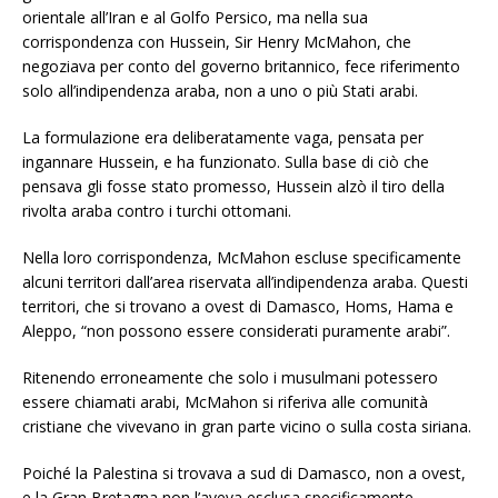
orientale all’Iran e al Golfo Persico, ma nella sua
corrispondenza con Hussein, Sir Henry McMahon, che
negoziava per conto del governo britannico, fece riferimento
solo all’indipendenza araba, non a uno o più Stati arabi.
La formulazione era deliberatamente vaga, pensata per
ingannare Hussein, e ha funzionato. Sulla base di ciò che
pensava gli fosse stato promesso, Hussein alzò il tiro della
rivolta araba contro i turchi ottomani.
Nella loro corrispondenza, McMahon escluse specificamente
alcuni territori dall’area riservata all’indipendenza araba. Questi
territori, che si trovano a ovest di Damasco, Homs, Hama e
Aleppo, “non possono essere considerati puramente arabi”.
Ritenendo erroneamente che solo i musulmani potessero
essere chiamati arabi, McMahon si riferiva alle comunità
cristiane che vivevano in gran parte vicino o sulla costa siriana.
Poiché la Palestina si trovava a sud di Damasco, non a ovest,
e la Gran Bretagna non l’aveva esclusa specificamente