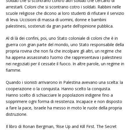
Soldati che si scontrano contro altri soldati che cercano di
arrestarli. Coloni che si scontrano cotro i soldati. Rabbini nelle
scuole religiose che dicono ai loro studenti di rifiutare il servizio
di leva. Uccisioni di massa di uomini, donne e bambini
palestinesi, sostenuti da gran parte dell’opinione pubblica.
Al di là dei confini, poi, uno Stato coloniale di coloni che è in
guerra con gran parte del mondo, uno Stato responsabile della
propria rovina che non fa che incolpare gli altri, un regime che
ha appena assassinato l’uomo che rappresentava i palestinesi
nei negoziati per il cessate il fuoco. In altre parole, un regime in
fiamme.
Quando i sionisti arrivarono in Palestina avevano una scelta: la
cooperazione o la conquista. Hanno scelto la conquista.
Hanno scelto di schiacciare le popolazioni indigene fino a
sopprimere ogni forma di resistenza. Incapace e non disposto
a fare la pace, Israele ha messo in moto le ruote della propria
distruzione.
Il libro di Ronan Bergman, ‘Rise Up and Kill First. The Secret