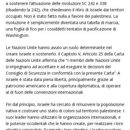
a sostenere l’attuazione delle risoluzioni SC 242 e 338
(ribadendo la 242), che chiedevano il ritiro di Israele dai territori
occupati. Non è stato fatto nulla a favore dei palestinesi. La
risoluzione è semplicemente diventata una tabella di marcia,
una foglia di fico per i cosiddetti tentativi di pacificazione di
Washington.
Le Nazioni Unite hanno avuto un ruolo determinante nel
creare Israele e sostenerlo. Il Capitolo V, Articolo 25 della Carta
delle Nazioni Unite afferma che “I membri delle Nazioni Unite
si impegnano ad accettare e ad eseguire le decisioni del
Consiglio di Sicurezza in conformità con la presente Carta”. A
Israele è stata data piena libertà, principalmente grazie al
patrocinio americano e alla copertura diplomatica, di operare
al di fuori delle convenzioni internazionali.
Fin dal principio, Israele ha cercato di rimuovere la popolazione
nativa e costruire uno stato di coloni sul territorio palestinese. I
suoi leader hanno utilizzato le organizzazioni internazionali, e
le potenze occidentali che le hanno create, per realizzare i loro
obiettivi colonialisti. Raggiunti i loro obiettivi, i leader israeliani