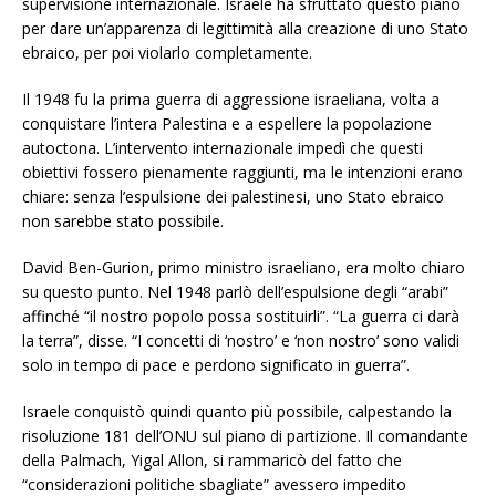
supervisione internazionale. Israele ha sfruttato questo piano
per dare un’apparenza di legittimità alla creazione di uno Stato
ebraico, per poi violarlo completamente.
Il 1948 fu la prima guerra di aggressione israeliana, volta a
conquistare l’intera Palestina e a espellere la popolazione
autoctona. L’intervento internazionale impedì che questi
obiettivi fossero pienamente raggiunti, ma le intenzioni erano
chiare: senza l’espulsione dei palestinesi, uno Stato ebraico
non sarebbe stato possibile.
David Ben-Gurion, primo ministro israeliano, era molto chiaro
su questo punto. Nel 1948 parlò dell’espulsione degli “arabi”
affinché “il nostro popolo possa sostituirli”. “La guerra ci darà
la terra”, disse. “I concetti di ‘nostro’ e ‘non nostro’ sono validi
solo in tempo di pace e perdono significato in guerra”.
Israele conquistò quindi quanto più possibile, calpestando la
risoluzione 181 dell’ONU sul piano di partizione. Il comandante
della Palmach, Yigal Allon, si rammaricò del fatto che
“considerazioni politiche sbagliate” avessero impedito