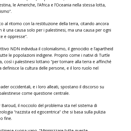
stina, le Americhe, l’Africa e l’Oceania nella stessa lotta,
lismo”.
tto al ritorno con la restituzione della terra, citando ancora
n è una causa solo per i palestinesi, ma una causa per ogni
te e oppresse”.
ttivo NDN individua il colonialismo, il genocidio e l’apartheid
te le popolazioni indigene. Proprio come i nativi di Turtle
 così i palestinesi lottano “per tornare alla terra e affinché
a definisce la cultura delle persone, e il loro ruolo nel
der occidentali, e i loro alleati, spostano il discorso su
palestinese come questione centrale.
y Baroud, il nocciolo del problema sta nel sistema di
ologia “razzista ed egocentrica” che si basa sulla pulizia
o fine.
estinese suona vano. “Minimizzare tutte queste