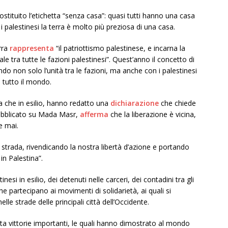
sostituito l’etichetta “senza casa”: quasi tutti hanno una casa
 palestinesi la terra è molto più preziosa di una casa.
rra
rappresenta
“il patriottismo palestinese, e incarna la
nale tra tutte le fazioni palestinesi”. Quest’anno il concetto di
do non solo l’unità tra le fazioni, ma anche con i palestinesi
n tutto il mondo.
ina che in esilio, hanno redatto una
dichiarazione
che chiede
 Pubblicato su Mada Masr,
afferma
che la liberazione è vicina,
e mai.
 strada, rivendicando la nostra libertà d’azione e portando
in Palestina”.
nesi in esilio, dei detenuti nelle carceri, dei contadini tra gli
 che partecipano ai movimenti di solidarietà, ai quali si
elle strade delle principali città dell’Occidente.
ta vittorie importanti, le quali hanno dimostrato al mondo