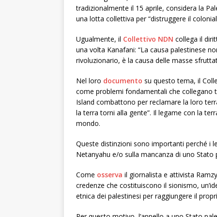
tradizionalmente il 15 aprile, considera la Pale
una lotta collettiva per “distruggere il colonia
Ugualmente, il
Collettivo NDN
collega il diri
una volta Kanafani: “La causa palestinese no
rivoluzionario, è la causa delle masse sfrutta
Nel loro
documento
su questo tema, il Colle
come problemi fondamentali che collegano tut
Island combattono per reclamare la loro terra,
la terra torni alla gente”. Il legame con la terr
mondo.
Queste distinzioni sono importanti perché i lea
Netanyahu e/o sulla mancanza di uno Stato 
Come
osserva
il giornalista e attivista Ramz
credenze che costituiscono il sionismo, un’ide
etnica dei palestinesi per raggiungere il propri
Per questo motivo, l’appello a uno Stato pal