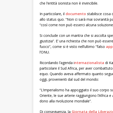
che l’entità sionista non è invincibile.
In particolare, il
documento
stabilisce cosa d
allo status quo. “Non ci sarà mai sovranità 
“così come non può esserci alcuna soluzione ch
Si conclude con un mantra che si ascolta spe
giustizia”. E’ una richiesta che non può esse
fuoco”, come si è visto nell’ultimo “falso
app
l’ONU.
Ricordando l’agenda i
nternazionalista
di Ka
particolare il Sud Africa, per aver combattuto 
equo. Quando aveva affermato quanto segue, 
oggi, provenienti dal sud del mondo:
“L’imperialismo ha appoggiato il suo corpo sul
Oriente, le sue arterie raggiungono l’Africa e
dono alla rivoluzione mondiale”.
Di conseguenza, la
Giornata della Liberaz