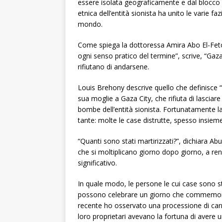
essere isolata geograficamente e dal blocco si
etnica dell’entità sionista ha unito le varie faz
mondo.
Come spiega la dottoressa Amira Abo El-Fetou
ogni senso pratico del termine”, scrive, “Gaza 
rifiutano di andarsene.
Louis Brehony descrive quello che definisce 
sua moglie a Gaza City, che rifiuta di lasciar
bombe dell’entità sionista. Fortunatamente la 
tante: molte le case distrutte, spesso insieme 
“Quanti sono stati martirizzati?”, dichiara Ab
che si moltiplicano giorno dopo giorno, a r
significativo.
In quale modo, le persone le cui case sono st
possono celebrare un giorno che commemora 
recente ho osservato una processione di carr
loro proprietari avevano la fortuna di avere un