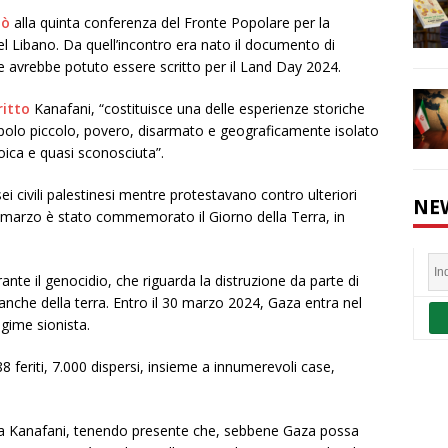
pò
alla quinta conferenza del Fronte Popolare per la
el Libano. Da quell’incontro era nato il documento di
 avrebbe potuto essere scritto per il Land Day 2024.
ritto
Kanafani, “costituisce una delle esperienze storiche
popolo piccolo, povero, disarmato e geograficamente isolato
roica e quasi sconosciuta”.
sei civili palestinesi mentre protestavano contro ulteriori
NE
 30 marzo è stato commemorato il Giorno della Terra, in
ante il genocidio, che riguarda la distruzione da parte di
 anche della terra. Entro il 30 marzo 2024, Gaza entra nel
egime sionista.
 feriti, 7.000 dispersi, insieme a innumerevoli case,
va Kanafani, tenendo presente che, sebbene Gaza possa