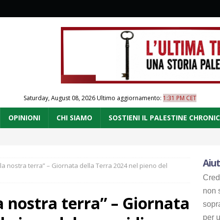
Saturday, August 08, 2026
Ultimo aggiornamento:
1:31 PM CET
OPINIONI
CHI SIAMO
SOSTIENI IL PALESTINE CHRONI
Aiut
la nostra terra” – Giornata della Terra 2024 nel pieno del
Cred
non s
a nostra terra” – Giornata
sopr
per u