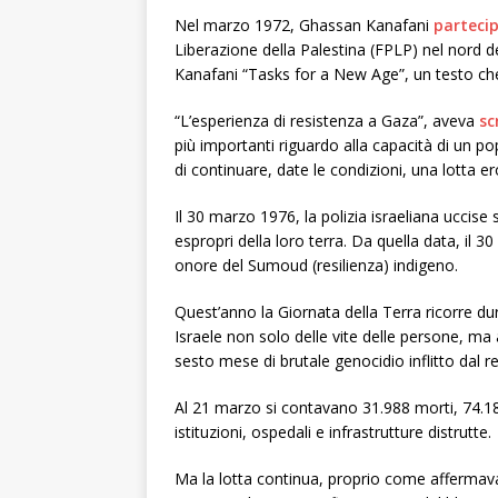
Nel marzo 1972, Ghassan Kanafani
parteci
Liberazione della Palestina (FPLP) nel nord d
Kanafani “Tasks for a New Age”, un testo che
“L’esperienza di resistenza a Gaza”, aveva
sc
più importanti riguardo alla capacità di un 
di continuare, date le condizioni, una lotta e
Il 30 marzo 1976, la polizia israeliana uccise 
espropri della loro terra. Da quella data, il
onore del Sumoud (resilienza) indigeno.
Quest’anno la Giornata della Terra ricorre dur
Israele non solo delle vite delle persone, ma
sesto mese di brutale genocidio inflitto dal r
Al 21 marzo si contavano 31.988 morti, 74.188
istituzioni, ospedali e infrastrutture distrutte.
Ma la lotta continua, proprio come afferma