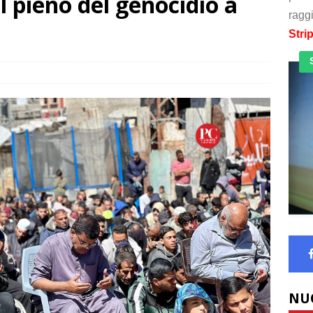
l pieno del genocidio a
raggi
Stri
NU