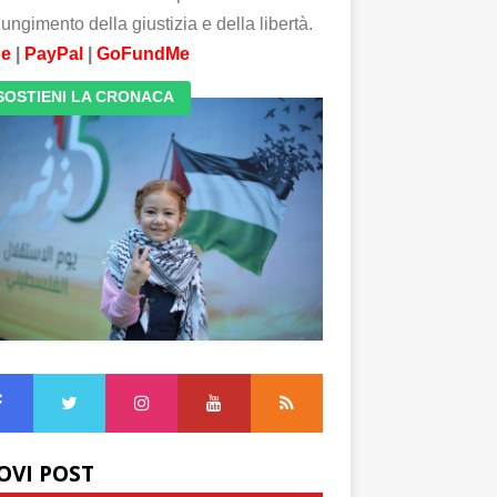
ungimento della giustizia e della libertà.
pe
|
PayPal
|
GoFundMe
SOSTIENI LA CRONACA
OVI POST