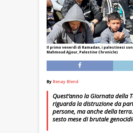
Il primo venerdì di Ramadan, i palestinesi so
Mahmoud Ajjour, Palestine Chronicle)
By
Benay Blend
Quest’anno la Giornata della Te
riguarda la distruzione da parte
persone, ma anche della terra.
sesto mese di brutale genocidio