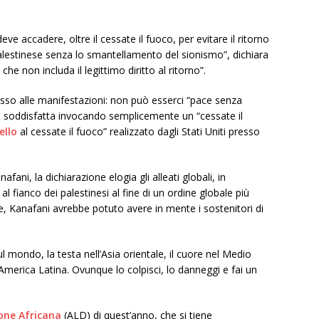
eve accadere, oltre il cessate il fuoco, per evitare il ritorno
palestinese senza lo smantellamento del sionismo”, dichiara
e non includa il legittimo diritto al ritorno”.
sso alle manifestazioni: non può esserci “pace senza
re soddisfatta invocando semplicemente un “cessate il
ello
al cessate il fuoco” realizzato dagli Stati Uniti presso
nafani, la dichiarazione elogia gli alleati globali, in
al fianco dei palestinesi al fine di un ordine globale più
Kanafani avrebbe potuto avere in mente i sostenitori di
 mondo, la testa nell’Asia orientale, il cuore nel Medio
 America Latina. Ovunque lo colpisci, lo danneggi e fai un
ione Africana
(ALD) di quest’anno, che si tiene