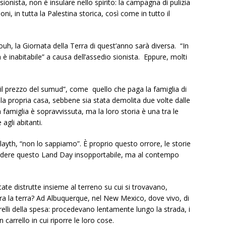
onista, non è insulare nello spirito: la campagna di pulizia
ioni, in tutta la Palestina storica, così come in tutto il
h, la Giornata della Terra di quest’anno sarà diversa.
“In
è inabitabile” a causa dell’assedio sionista.
Eppure, molti
“il prezzo del sumud”, come quello che paga la famiglia di
e la propria casa, sebbene sia stata demolita due volte dalle
famiglia è sopravvissuta, ma la loro storia è una tra le
agli abitanti.
ulayth, “non lo sappiamo”. È proprio questo orrore, le storie
endere questo Land Day insopportabile, ma al contempo
ate distrutte insieme al terreno su cui si trovavano,
la terra? Ad Albuquerque, nel New Mexico, dove vivo, di
elli della spesa: procedevano lentamente lungo la strada, i
 carrello in cui riporre le loro cose.