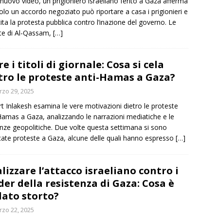
 nuovo video, un prigioniero israeliano ferito a Gaza afferma
olo un accordo negoziato può riportare a casa i prigionieri e
cita la protesta pubblica contro l’inazione del governo. Le
te di Al-Qassam,
[…]
re i titoli di giornale: Cosa si cela
tro le proteste anti-Hamas a Gaza?
zo 29, 2025
t Inlakesh esamina le vere motivazioni dietro le proteste
Hamas a Gaza, analizzando le narrazioni mediatiche e le
enze geopolitiche. Due volte questa settimana si sono
icate proteste a Gaza, alcune delle quali hanno espresso
[…]
lizzare l’attacco israeliano contro i
der della resistenza di Gaza: Cosa è
ato storto?
zo 22, 2025