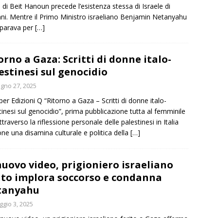
a di Beit Hanoun precede l’esistenza stessa di Israele di
nni. Mentre il Primo Ministro israeliano Benjamin Netanyahu
eparava per
[…]
orno a Gaza: Scritti di donne italo-
estinesi sul genocidio
gno 27, 2025
per Edizioni Q “Ritorno a Gaza – Scritti di donne italo-
tinesi sul genocidio”, prima pubblicazione tutta al femminile
ttraverso la riflessione personale delle palestinesi in Italia
ne una disamina culturale e politica della
[…]
nuovo video, prigioniero israeliano
ito implora soccorso e condanna
tanyahu
gio 3, 2025