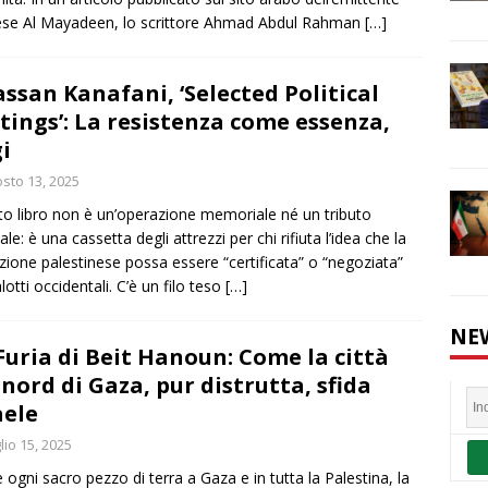
ese Al Mayadeen, lo scrittore Ahmad Abdul Rahman
[…]
ssan Kanafani, ‘Selected Political
tings’: La resistenza come essenza,
i
sto 13, 2025
o libro non è un’operazione memoriale né un tributo
le: è una cassetta degli attrezzi per chi rifiuta l’idea che la
azione palestinese possa essere “certificata” o “negoziata”
lotti occidentali. C’è un filo teso
[…]
NE
Furia di Beit Hanoun: Come la città
 nord di Gaza, pur distrutta, sfida
aele
lio 15, 2025
ogni sacro pezzo di terra a Gaza e in tutta la Palestina, la