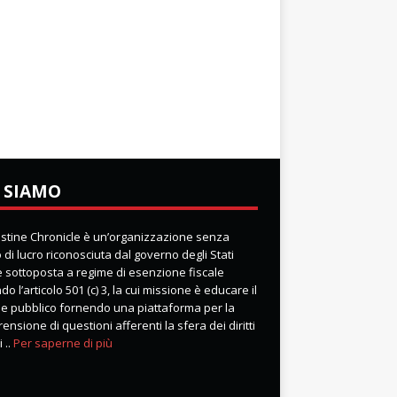
 SIAMO
lestine Chronicle è un’organizzazione senza
di lucro riconosciuta dal governo degli Stati
 e sottoposta a regime di esenzione fiscale
o l’articolo 501 (c) 3, la cui missione è educare il
e pubblico fornendo una piattaforma per la
nsione di questioni afferenti la sfera dei diritti
 ..
Per saperne di più