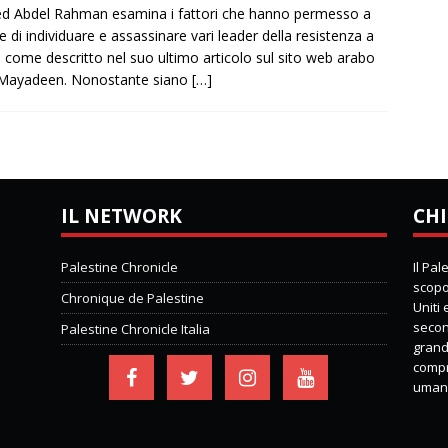
 Abdel Rahman esamina i fattori che hanno permesso a
le di individuare e assassinare vari leader della resistenza a
 come descritto nel suo ultimo articolo sul sito web arabo
-Mayadeen. Nonostante siano
[…]
IL NETWORK
CHI
Palestine Chronicle
Il Pa
scopo 
Chronique de Palestine
Uniti
second
Palestine Chronicle Italia
grand
compre
umani