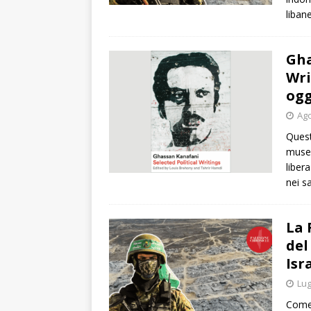
liban
Gha
Wri
ogg
Ago
Quest
musea
liber
nei sa
La 
del
Isr
Lug
Come 