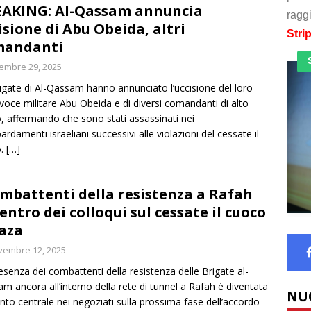
AKING: Al-Qassam annuncia
raggi
isione di Abu Obeida, altri
Stri
mandanti
embre 29, 2025
igate di Al-Qassam hanno annunciato l’uccisione del loro
voce militare Abu Obeida e di diversi comandanti di alto
, affermando che sono stati assassinati nei
rdamenti israeliani successivi alle violazioni del cessate il
o.
[…]
ombattenti della resistenza a Rafah
centro dei colloqui sul cessate il cuoco
aza
vembre 12, 2025
esenza dei combattenti della resistenza delle Brigate al-
m ancora all’interno della rete di tunnel a Rafah è diventata
NU
nto centrale nei negoziati sulla prossima fase dell’accordo