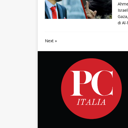
Ahmed
Israe
Gaza,
di Al
Next »