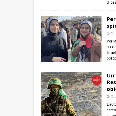
di ce
Per
spi
Ott
Per l
autoa
Israe
polit
Un’
Res
obi
Ott
L’aut
ester
indom