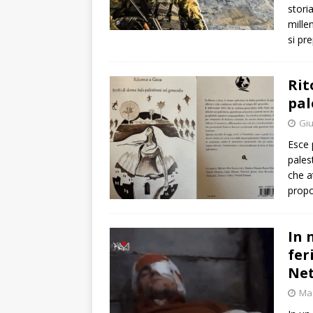
stori
mille
si pr
Rit
pal
Giu
Esce 
pales
che a
propo
In 
fer
Ne
Mag