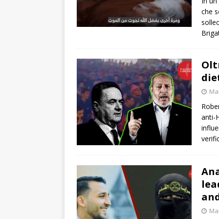
In un
che s
solle
Briga
Olt
die
Mar
Rober
anti-
influ
verif
Ana
lea
and
Mar