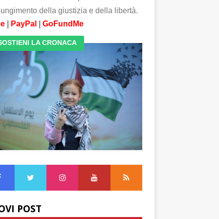
ungimento della giustizia e della libertà.
pe
|
PayPal
|
GoFundMe
SOSTIENI LA CRONACA
OVI POST