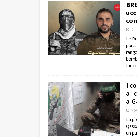
BRE
ucc
co
Dic
Le Br
porta
rango
bomba
fuoc
I c
al 
a G
No
La pr
Qassa
un pu