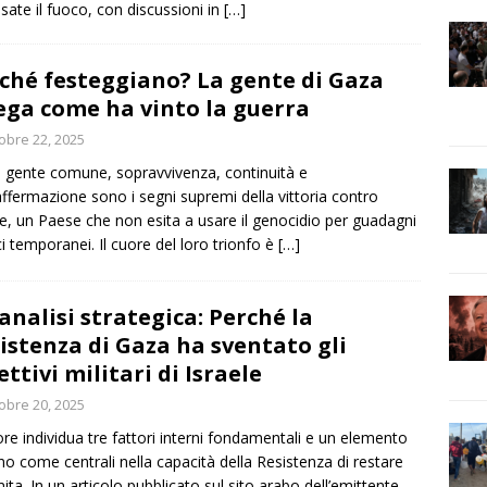
ssate il fuoco, con discussioni in
[…]
ché festeggiano? La gente di Gaza
ega come ha vinto la guerra
obre 22, 2025
a gente comune, sopravvivenza, continuità e
ffermazione sono i segni supremi della vittoria contro
le, un Paese che non esita a usare il genocidio per guadagni
ici temporanei. Il cuore del loro trionfo è
[…]
analisi strategica: Perché la
istenza di Gaza ha sventato gli
ettivi militari di Israele
obre 20, 2025
ore individua tre fattori interni fondamentali e un elemento
no come centrali nella capacità della Resistenza di restare
ita. In un articolo pubblicato sul sito arabo dell’emittente