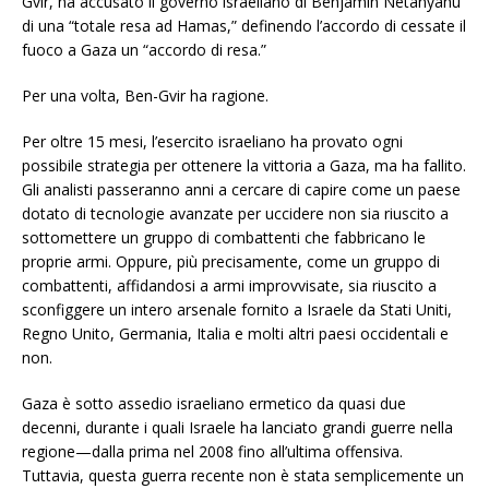
Gvir, ha accusato il governo israeliano di Benjamin Netanyahu
di una “totale resa ad Hamas,” definendo l’accordo di cessate il
fuoco a Gaza un “accordo di resa.”
Per una volta, Ben-Gvir ha ragione.
Per oltre 15 mesi, l’esercito israeliano ha provato ogni
possibile strategia per ottenere la vittoria a Gaza, ma ha fallito.
Gli analisti passeranno anni a cercare di capire come un paese
dotato di tecnologie avanzate per uccidere non sia riuscito a
sottomettere un gruppo di combattenti che fabbricano le
proprie armi. Oppure, più precisamente, come un gruppo di
combattenti, affidandosi a armi improvvisate, sia riuscito a
sconfiggere un intero arsenale fornito a Israele da Stati Uniti,
Regno Unito, Germania, Italia e molti altri paesi occidentali e
non.
Gaza è sotto assedio israeliano ermetico da quasi due
decenni, durante i quali Israele ha lanciato grandi guerre nella
regione—dalla prima nel 2008 fino all’ultima offensiva.
Tuttavia, questa guerra recente non è stata semplicemente un