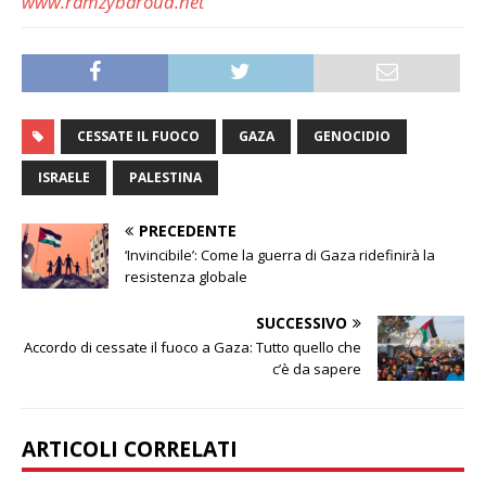
www.ramzybaroud.net
CESSATE IL FUOCO
GAZA
GENOCIDIO
ISRAELE
PALESTINA
PRECEDENTE
‘Invincibile’: Come la guerra di Gaza ridefinirà la
resistenza globale
SUCCESSIVO
Accordo di cessate il fuoco a Gaza: Tutto quello che
c’è da sapere
ARTICOLI CORRELATI