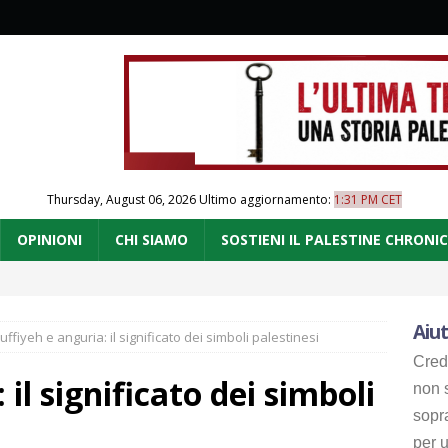
Thursday, August 06, 2026
Ultimo aggiornamento:
1:31 PM CET
OPINIONI
CHI SIAMO
SOSTIENI IL PALESTINE CHRONI
Aiut
uffiyeh e anguria: il significato dei simboli palestinesi
Cred
il significato dei simboli
non s
sopr
per u