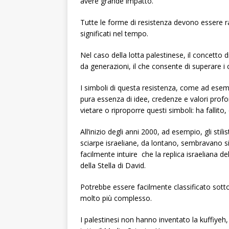
avere grande impatto.
Tutte le forme di resistenza devono essere ra
significati nel tempo.
Nel caso della lotta palestinese, il concetto d
da generazioni, il che consente di superare i con
I simboli di questa resistenza, come ad esemp
pura essenza di idee, credenze e valori profo
vietare o riproporre questi simboli: ha fallito, 
All’inizio degli anni 2000, ad esempio, gli stili
sciarpe israeliane, da lontano, sembravano sim
facilmente intuire che la replica israeliana 
della Stella di David.
Potrebbe essere facilmente classificato sotto 
molto più complesso.
I palestinesi non hanno inventato la kuffiyeh, 