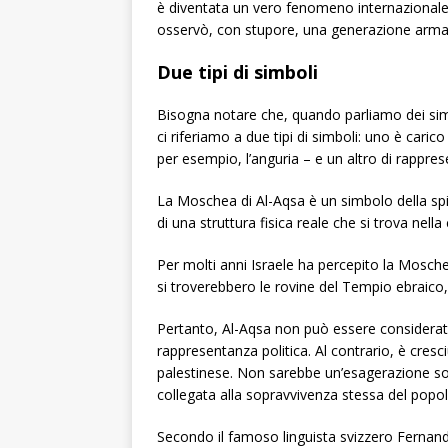
è diventata un vero fenomeno internazionale 
osservò, con stupore, una generazione armata 
Due tipi di simboli
Bisogna notare che, quando parliamo dei simbol
ci riferiamo a due tipi di simboli: uno è caric
per esempio, l’anguria – e un altro di rappr
La Moschea di Al-Aqsa è un simbolo della spir
di una struttura fisica reale che si trova nel
Per molti anni Israele ha percepito la Mosch
si troverebbero le rovine del Tempio ebraico, 
Pertanto, Al-Aqsa non può essere considerata
rappresentanza politica. Al contrario, è cresci
palestinese. Non sarebbe un’esagerazione so
collegata alla sopravvivenza stessa del popo
Secondo il famoso linguista svizzero Ferna