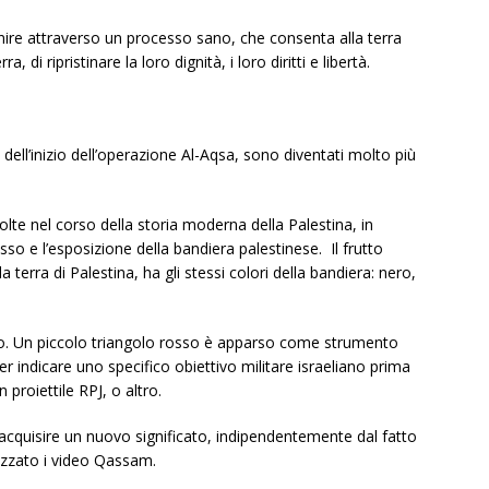
nire attraverso un processo sano, che consenta alla terra
a, di ripristinare la loro dignità, i loro diritti e libertà.
 dell’inizio dell’operazione Al-Aqsa, sono diventati molto più
volte nel corso della storia moderna della Palestina, in
sso e l’esposizione della bandiera palestinese.
Il frutto
 terra di Palestina, ha gli stessi colori della bandiera: nero,
sso. Un piccolo triangolo rosso è apparso come strumento
r indicare uno specifico obiettivo militare israeliano prima
 proiettile RPJ, o altro.
 acquisire un nuovo significato, indipendentemente dal fatto
lizzato i video Qassam.