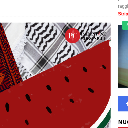
raggi
Stri
NU