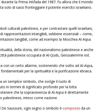
durante la Prima Intifada del 1987. Fu allora che il mondo
solo di sassi fronteggiare il potente esercito israeliano.
i culturali palestinesi, e per contrastare quelli israeliani,
o di rappresentazioni intangibili, sebbene essenziali – come,
esentazioni tangibili, come ad esempio la Moschea Al-Aqsa.
itualità, della storia, del nazionalismo palestinese e anche
la città palestinese occupata di Al-Quds, Gerusalemme est.
ea con un certo allarme, sostenendo che sotto ad Al-Aqsa,
fondamentale per la spiritualità e la purificazione ebraica.
 un semplice simbolo, che svolge il ruolo di
uto in termini di significato profondo per la lotta
stenere che la sopravvivenza di Al-Aqsa è direttamente
lo palestinese, inteso come nazione.
nd De Saussure, ogni segno o simbolo è
composto
da un