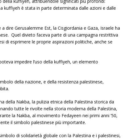
ella kuffiyeh, attribuendole significati più profondi:
a kuffiyeh è stata in parte determinata dalle azioni e dalle
e a dire Gerusalemme Est, la Cisgiordania e Gaza, Israele ha
nese.
Quel divieto faceva parte di una campagna restrittiva
si di esprimere le proprie aspirazioni politiche, anche se
poteva impedire l’uso della kuffiyeh, un elemento
imbolo della nazione, e della resistenza palestinese,
bita.
ima della Nakba, la pulizia etnica della Palestina storica da
inando tutte le rivolte nella storia moderna della Palestina,
durante la Nakba, al movimento Fedayeen nei primi anni ’50,
nte il simbolo palestinese più importante.
imbolo di solidarietà globale con la Palestina e i palestinesi,