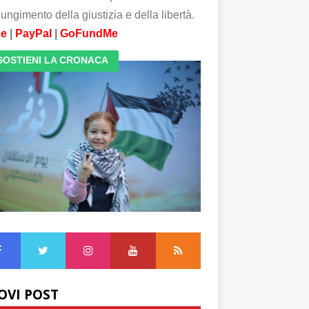
ungimento della giustizia e della libertà.
pe
|
PayPal
|
GoFundMe
SOSTIENI LA CRONACA
OVI POST