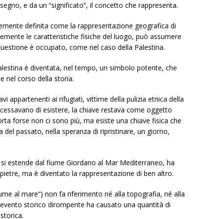
segno, e da un “significato”, il concetto che rappresenta.
ente definita come la rappresentazione geografica di
cemente le caratteristiche fisiche del luogo, può assumere
in questione è occupato, come nel caso della Palestina.
Palestina è diventata, nel tempo, un simbolo potente, che
ese nel corso della storia.
i appartenenti ai rifugiati, vittime della pulizia etnica della
gi cessavano di esistere, la chiave restava come oggetto
orta forse non ci sono più, ma esiste una chiave fisica che
del passato, nella speranza di ripristinare, un giorno,
 si estende dal fiume Giordano al Mar Mediterraneo, ha
ietre, ma è diventato la rappresentazione di ben altro.
ume al mare”) non fa riferimento né alla topografia, né alla
n evento storico dirompente ha causato una quantità di
 storica.