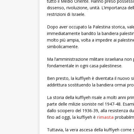
tutto il Medio Oriente. Hanno preso possesso d
dissenso, rivoluzione, unità. L’importanza dell
restrizioni di Israele.
Dopo aver occupato la Palestina storica, val
immediatamente bandito la bandiera palesti
molto più ampia, volta a impedire ai palestine
simbolicamente.
Ma l’amministrazione militare israeliana non 
fondamentale in ogni casa palestinese.
Ben presto, la kuffiyeh è diventata il nuovo s
addirittura sostituendo la bandiera ormai proi
La storia della kuffiyeh risale a molti anni pr
parte delle milizie sioniste nel 1947-48. Esam
dallo sciopero del 1936-39, alla resistenza 
fino ad oggi, la kuffiyeh è
rimasta
probabilme
Tuttavia, la vera ascesa della kuffiyeh come s