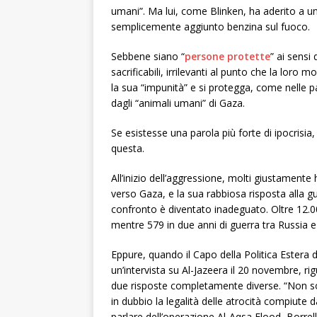
umani”. Ma lui, come Blinken, ha aderito a un’
semplicemente aggiunto benzina sul fuoco.
Sebbene siano “
persone protette
” ai sensi
sacrificabili, irrilevanti al punto che la loro
la sua “impunità” e si protegga, come nelle pa
dagli “animali umani” di Gaza.
Se esistesse una parola più forte di ipocrisia
questa.
All’inizio dell’aggressione, molti giustamente
verso Gaza, e la sua rabbiosa risposta alla gu
confronto è diventato inadeguato. Oltre 12.00
mentre 579 in due anni di guerra tra Russia e
Eppure, quando il Capo della Politica Estera de
un’intervista su Al-Jazeera il 20 novembre, rig
due risposte completamente diverse. “Non 
in dubbio la legalità delle atrocità compiute 
parlare dell’operazione Al-Aqsa Flood, Borre