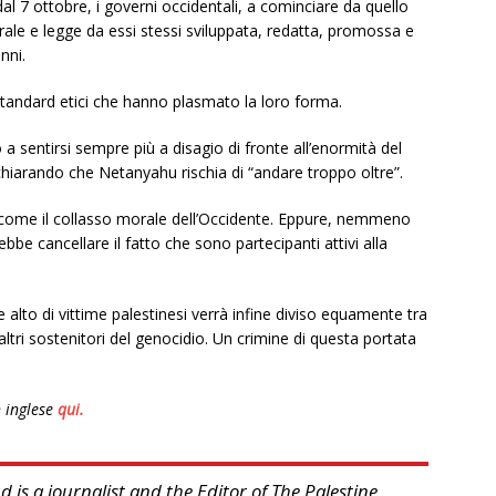
l 7 ottobre, i governi occidentali, a cominciare da quello
orale e legge da essi stessi sviluppata, redatta, promossa e
nni.
 standard etici che hanno plasmato la loro forma.
 a sentirsi sempre più a disagio di fronte all’enormità del
hiarando che Netanyahu rischia di “andare troppo oltre”.
o come il collasso morale dell’Occidente. Eppure, nemmeno
be cancellare il fatto che sono partecipanti attivi alla
lto di vittime palestinesi verrà infine diviso equamente tra
i altri sostenitori del genocidio. Un crimine di questa portata
n inglese
qui.
 is a journalist and the Editor of The Palestine