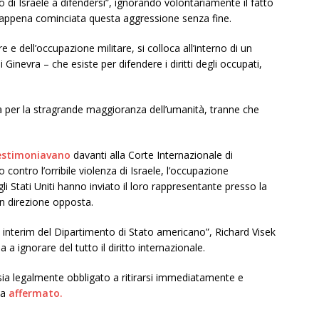
o di Israele a difendersi”, ignorando volontariamente il fatto
, appena cominciata questa aggressione senza fine.
re e dell’occupazione militare, si colloca all’interno di un
Ginevra – che esiste per difendere i diritti degli occupati,
a per la stragrande maggioranza dell’umanità, tranne che
estimoniavano
davanti alla Corte Internazionale di
do contro l’orribile violenza di Israele, l’occupazione
gli Stati Uniti hanno inviato il loro rappresentante presso la
in direzione opposta.
d interim del Dipartimento di Stato americano”, Richard Visek
 a ignorare del tutto il diritto internazionale.
sia legalmente obbligato a ritirarsi immediatamente e
ha
affermato.