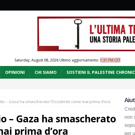
Saturday, August 08, 2026
Ultimo aggiornamento:
1:31 PM CET
OPINIONI
CHI SIAMO
SOSTIENI IL PALESTINE CHRONI
Aiut
idio – Gaza ha smascherato l’Occidente come mai prima d’ora
Cred
dio – Gaza ha smascherato
non s
sopr
ai prima d’ora
per u