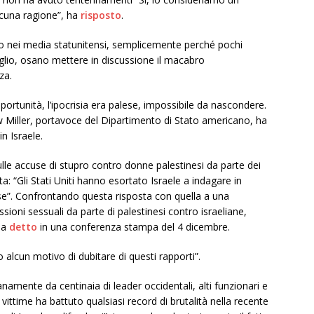
alcuna ragione”, ha
risposto
.
so nei media statunitensi, semplicemente perché pochi
glio, osano mettere in discussione il macabro
za.
portunità, l’ipocrisia era palese, impossibile da nascondere.
 Miller, portavoce del Dipartimento di Stato americano, ha
n Israele.
ulle accuse di stupro contro donne palestinesi da parte dei
ta: “Gli Stati Uniti hanno esortato Israele a indagare in
e”. Confrontando questa risposta con quella a una
sioni sessuali da parte di palestinesi contro israeliane,
 ha
detto
in una conferenza stampa del 4 dicembre.
cun motivo di dubitare di questi rapporti”.
namente da centinaia di leader occidentali, alti funzionari e
vittime ha battuto qualsiasi record di brutalità nella recente