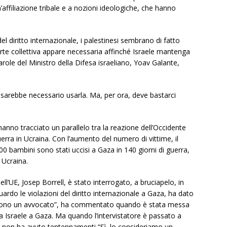
affiliazione tribale e a nozioni ideologiche, che hanno
 del diritto internazionale, i palestinesi sembrano di fatto
 morte collettiva appare necessaria affinché Israele mantenga
role del Ministro della Difesa israeliano, Yoav Galante,
, sarebbe necessario usarla. Ma, per ora, deve bastarci
 hanno tracciato un parallelo tra la reazione dell’Occidente
erra in Ucraina. Con l’aumento del numero di vittime, il
0 bambini sono stati uccisi a Gaza in 140 giorni di guerra,
 Ucraina.
ll’UE, Josep Borrell, è stato interrogato, a bruciapelo, in
uardo le violazioni del diritto internazionale a Gaza, ha dato
sono un avvocato”, ha commentato quando è stata messa
da Israele a Gaza. Ma quando l’intervistatore è passato a
ll non ha avuto tentennamenti “Sì, lo consideriamo un