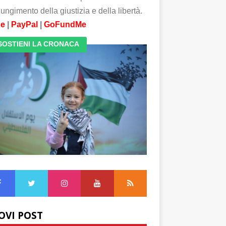
ungimento della giustizia e della libertà.
pe
|
PayPal
|
GoFundMe
SOSTIENI LA CRONACA
OVI POST