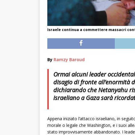
Israele continua a commettere massacri contro
By
Ramzy Baroud
Ormai alcuni leader occidental
disagio di fronte all’enormità
dichiarando che Netanyahu risc
israeliano a Gaza sarà ricordat
Appena iniziato l’attacco israeliano, in segui
morale o legale che Washington, e i suoi all
stato improvvisamente abbandonato. I leader oc