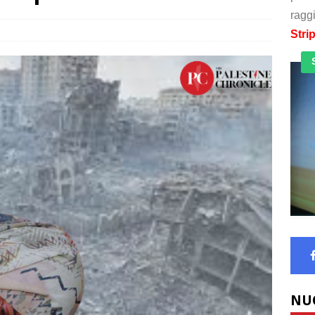
raggi
Stri
NU