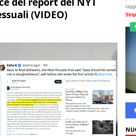
e del report del NYT
raggi
essuali (VIDEO)
Stri
NU