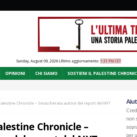
Sunday, August 09, 2026
Ultimo aggiornamento:
1:31 PM CET
OPINIONI
CHI SIAMO
SOSTIENI IL PALESTINE CHRONI
Aiut
alestine Chronicle – Smascherata autrice del report del NYT
Cred
non s
lestine Chronicle –
sopr
per u