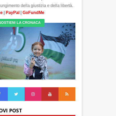
ungimento della giustizia e della libertà.
pe
|
PayPal
|
GoFundMe
SOSTIENI LA CRONACA
OVI POST