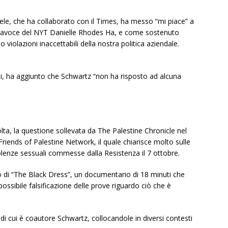
aele, che ha collaborato con il Times, ha messo “mi piace” a
 portavoce del NYT Danielle Rhodes Ha, e come sostenuto
violazioni inaccettabili della nostra politica aziendale.
niti, ha aggiunto che Schwartz “non ha risposto ad alcuna
ta, la questione sollevata da The Palestine Chronicle nel
iends of Palestine Network, il quale chiarisce molto sulle
iolenze sessuali commesse dalla Resistenza il 7 ottobre.
cio di “The Black Dress”, un documentario di 18 minuti che
ssibile falsificazione delle prove riguardo ciò che è
di cui è coautore Schwartz, collocandole in diversi contesti