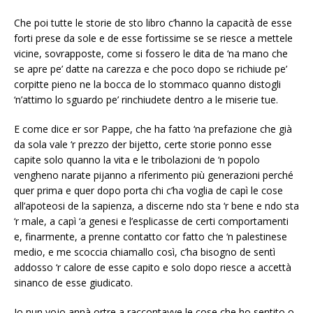
Che poi tutte le storie de sto libro c’hanno la capacità de esse
forti prese da sole e de esse fortissime se se riesce a mettele
vicine, sovrapposte, come si fossero le dita de ‘na mano che
se apre pe’ datte na carezza e che poco dopo se richiude pe’
corpitte pieno ne la bocca de lo stommaco quanno distogli
‘n’attimo lo sguardo pe’ rinchiudete dentro a le miserie tue.
E come dice er sor Pappe, che ha fatto ‘na prefazione che già
da sola vale ‘r prezzo der bijetto, certe storie ponno esse
capite solo quanno la vita e le tribolazioni de ‘n popolo
vengheno narate pijanno a riferimento più generazioni perché
quer prima e quer dopo porta chi c’ha voglia de capì le cose
all’apoteosi de la sapienza, a discerne ndo sta ‘r bene e ndo sta
‘r male, a capì ‘a genesi e l’esplicasse de certi comportamenti
e, finarmente, a prenne contatto cor fatto che ‘n palestinese
medio, e me scoccia chiamallo così, c’ha bisogno de sentì
addosso ‘r calore de esse capito e solo dopo riesce a accettà
sinanco de esse giudicato.
Io nun vojo annà ortre a raccontavve le cose che ho sentito o