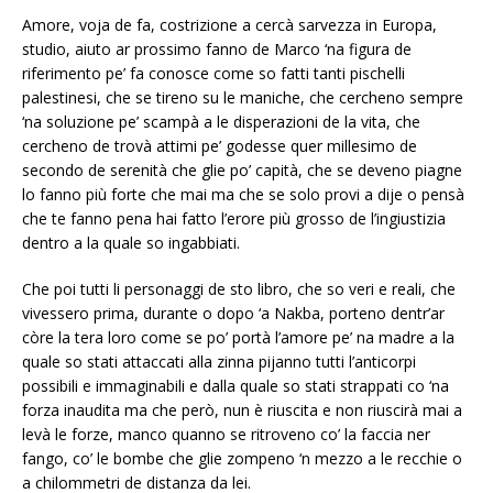
Amore, voja de fa, costrizione a cercà sarvezza in Europa,
studio, aiuto ar prossimo fanno de Marco ‘na figura de
riferimento pe’ fa conosce come so fatti tanti pischelli
palestinesi, che se tireno su le maniche, che cercheno sempre
‘na soluzione pe’ scampà a le disperazioni de la vita, che
cercheno de trovà attimi pe’ godesse quer millesimo de
secondo de serenità che glie po’ capità, che se deveno piagne
lo fanno più forte che mai ma che se solo provi a dije o pensà
che te fanno pena hai fatto l’erore più grosso de l’ingiustizia
dentro a la quale so ingabbiati.
Che poi tutti li personaggi de sto libro, che so veri e reali, che
vivessero prima, durante o dopo ‘a Nakba, porteno dentr’ar
còre la tera loro come se po’ portà l’amore pe’ na madre a la
quale so stati attaccati alla zinna pijanno tutti l’anticorpi
possibili e immaginabili e dalla quale so stati strappati co ‘na
forza inaudita ma che però, nun è riuscita e non riuscirà mai a
levà le forze, manco quanno se ritroveno co’ la faccia ner
fango, co’ le bombe che glie zompeno ‘n mezzo a le recchie o
a chilommetri de distanza da lei.