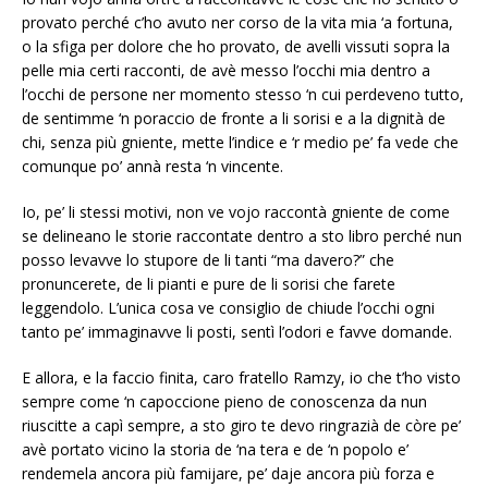
provato perché c’ho avuto ner corso de la vita mia ‘a fortuna,
o la sfiga per dolore che ho provato, de avelli vissuti sopra la
pelle mia certi racconti, de avè messo l’occhi mia dentro a
l’occhi de persone ner momento stesso ‘n cui perdeveno tutto,
de sentimme ‘n poraccio de fronte a li sorisi e a la dignità de
chi, senza più gniente, mette l’indice e ‘r medio pe’ fa vede che
comunque po’ annà resta ‘n vincente.
Io, pe’ li stessi motivi, non ve vojo raccontà gniente de come
se delineano le storie raccontate dentro a sto libro perché nun
posso levavve lo stupore de li tanti “ma davero?” che
pronuncerete, de li pianti e pure de li sorisi che farete
leggendolo. L’unica cosa ve consiglio de chiude l’occhi ogni
tanto pe’ immaginavve li posti, sentì l’odori e favve domande.
E allora, e la faccio finita, caro fratello Ramzy, io che t’ho visto
sempre come ‘n capoccione pieno de conoscenza da nun
riuscitte a capì sempre, a sto giro te devo ringrazià de còre pe’
avè portato vicino la storia de ‘na tera e de ‘n popolo e’
rendemela ancora più famijare, pe’ daje ancora più forza e