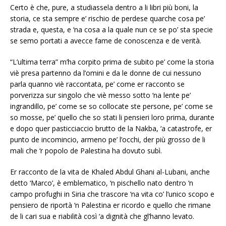
Certo è che, pure, a studiassela dentro a li libri più boni, la
storia, ce sta sempre e’ rischio de perdese quarche cosa pe’
strada e, questa, e ‘na cosa a la quale nun ce se po’ sta specie
se semo portati a avecce fame de conoscenza e de verità.
“L’ultima terra” m’ha corpito prima de subito pe’ come la storia
viè presa partenno da l’omini e da le donne de cui nessuno
parla quanno viè raccontata, pe’ come er racconto se
porverizza sur singolo che viè messo sotto ‘na lente pe’
ingrandillo, pe’ come se so collocate ste persone, pe’ come se
so mosse, pe’ quello che so stati li pensieri loro prima, durante
e dopo quer pasticciaccio brutto de la Nakba, ‘a catastrofe, er
punto de incomincio, armeno pe’ l’occhi, der più grosso de li
mali che ‘r popolo de Palestina ha dovuto subì.
Er racconto de la vita de Khaled Abdul Ghani al-Lubani, anche
detto ‘Marco’, è emblematico, ‘n pischello nato dentro ‘n
campo profughi in Siria che trascore ‘na vita co’ l’unico scopo e
pensiero de riportà ‘n Palestina er ricordo e quello che rimane
de li cari sua e riabilità così ‘a dignità che gl’hanno levato.