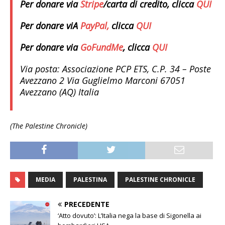
Per donare via
Stripe
/carta di credito, clicca
QUI
Per donare viA
PayPal,
clicca
QUI
Per donare via
GoFundMe
, clicca
QUI
Via posta:
Associazione PCP ETS, C.P. 34 – Poste
Avezzano 2 Via Guglielmo Marconi 67051
Avezzano (AQ) Italia
(The Palestine Chronicle)
MEDIA
PALESTINA
PALESTINE CHRONICLE
PRECEDENTE
‘Atto dovuto’: L’Italia nega la base di Sigonella ai