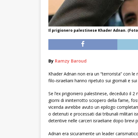
Il prigionero palestinese Khader Adnan. (Fo
By
Ramzy Baroud
Khader Adnan non era un “terrorista” con le 
filo-israeliani hanno ripetuto sui giornali e s
Se l’ex prigioniero palestinese, deceduto il 2
giorni di ininterrotto sciopero della fame, fo
vicenda avrebbe avuto un epilogo completame
o detenuti e processati dai tribunali militari 
detentive nelle carceri israeliane dopo brevi 
Adnan era sicuramente un leader carismatico