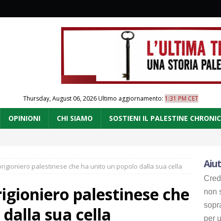
Thursday, August 06, 2026
Ultimo aggiornamento:
1:31 PM CET
OPINIONI
CHI SIAMO
SOSTIENI IL PALESTINE CHRONI
Aiut
prigioniero palestinese che ha unito un popolo dalla sua cella
Cred
rigioniero palestinese che
non s
sopr
dalla sua cella
per u