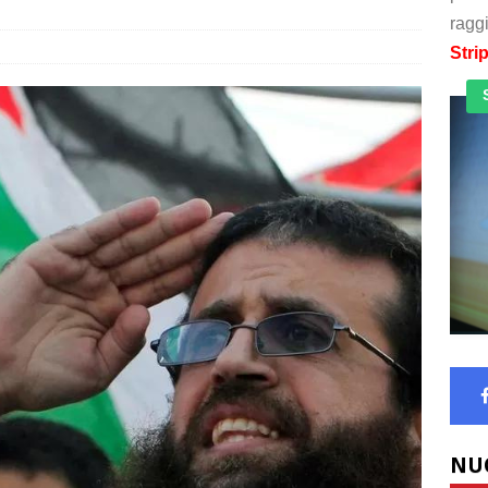
raggi
Stri
NU