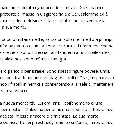
palestinesi di tutti i gruppi di Resistenza a Gaza hanno
e proteste di massa in Cisgiordania e a Gerusalemme ed è
vane studente di Birzeit era cresciuto fino a diventare la
 la sua morte.
 popolo unitariamente, senza un solo riferimento a principi
ri” e ha parlato di una vittoria assicurata. I riferimenti che ha
e alle zie si sono intrecciati ai riferimenti a tutti i palestinesi,
 i palestinesi sono un’unica famiglia.
ro pericolo per Israele. Sono spesso figure povere, umili,
one politica dominante sin dagli Accordi di Oslo; un processo
mando i fratelli in nemici e consentendo a Israele di mantenere
 senza ostacoli.
ta nuova mentalità. Lui era, anzi, l’epifenomeno di una
 permeato la Palestina per anni, una modalità di Resistenza
iacciata, messa a tacere o annientata. La sua morte,
vo riscatto dei palestinesi, fondato sull’unità, la resistenza