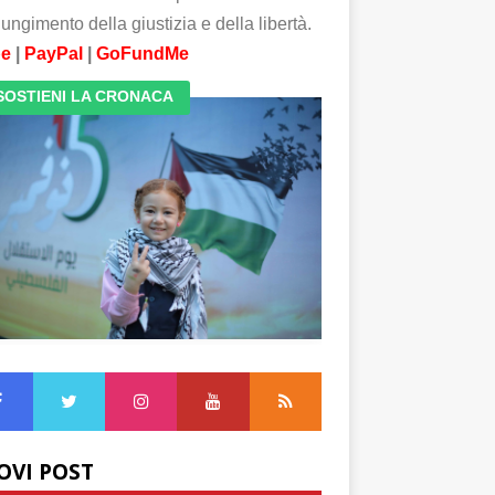
ungimento della giustizia e della libertà.
pe
|
PayPal
|
GoFundMe
SOSTIENI LA CRONACA
OVI POST