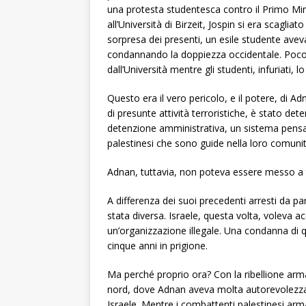
una protesta studentesca contro il Primo Mini
all’Università di Birzeit, Jospin si era scagl
sorpresa dei presenti, un esile studente avev
condannando la doppiezza occidentale. Poco 
dall’Università mentre gli studenti, infuriati, 
Questo era il vero pericolo, e il potere, di Adn
di presunte attività terroristiche, è stato det
detenzione amministrativa, un sistema pensato
palestinesi che sono guide nella loro comunit
Adnan, tuttavia, non poteva essere messo a 
A differenza dei suoi precedenti arresti da par
stata diversa. Israele, questa volta, voleva a
un’organizzazione illegale. Una condanna di q
cinque anni in prigione.
Ma perché proprio ora? Con la ribellione armata
nord, dove Adnan aveva molta autorevolezza e 
Israele. Mentre i combattenti palestinesi ar