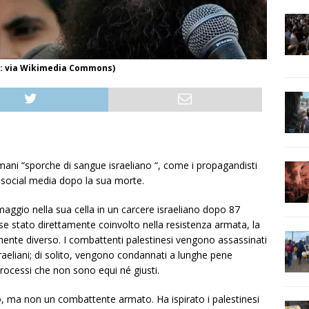
to: via Wikimedia Commons)
mani “sporche di sangue israeliano “, come i propagandisti
ui social media dopo la sua morte.
 maggio nella sua cella in un carcere israeliano dopo 87
sse stato direttamente coinvolto nella resistenza armata, la
nte diverso. I combattenti palestinesi vengono assassinati
israeliani; di solito, vengono condannati a lunghe pene
processi che non sono equi né giusti.
, ma non un combattente armato. Ha ispirato i palestinesi