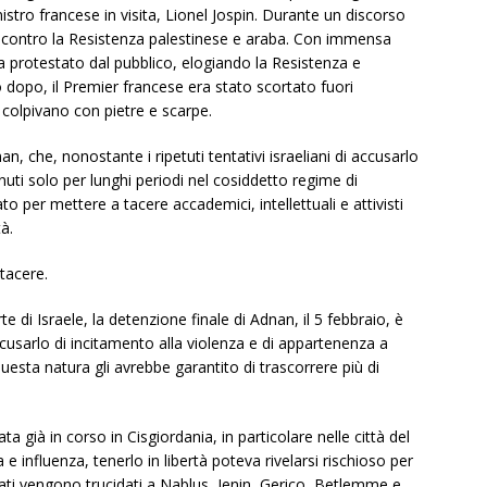
stro francese in visita, Lionel Jospin. Durante un discorso
iato contro la Resistenza palestinese e araba. Con immensa
a protestato dal pubblico, elogiando la Resistenza e
dopo, il Premier francese era stato scortato fuori
lo colpivano con pietre e scarpe.
an, che, nonostante i ripetuti tentativi israeliani di accusarlo
enuti solo per lunghi periodi nel cosiddetto regime di
 per mettere a tacere accademici, intellettuali e attivisti
à.
tacere.
te di Israele, la detenzione finale di Adnan, il 5 febbraio, è
ccusarlo di incitamento alla violenza e di appartenenza a
uesta natura gli avrebbe garantito di trascorrere più di
 già in corso in Cisgiordania, in particolare nelle città del
influenza, tenerlo in libertà poteva rivelarsi rischioso per
mati vengono trucidati a Nablus, Jenin, Gerico, Betlemme e