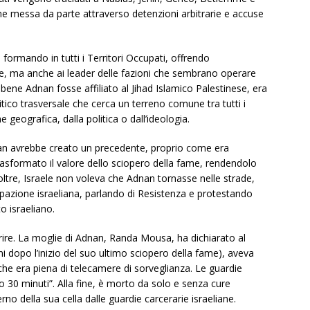
iene messa da parte attraverso detenzioni arbitrarie e accuse
 formando in tutti i Territori Occupati, offrendo
ese, ma anche ai leader delle fazioni che sembrano operare
bbene Adnan fosse affiliato al Jihad Islamico Palestinese, era
o trasversale che cerca un terreno comune tra tutti i
 geografica, dalla politica o dall’ideologia.
 Adnan avrebbe creato un precedente, proprio come era
sformato il valore dello sciopero della fame, rendendolo
oltre, Israele non voleva che Adnan tornasse nelle strade,
azione israeliana, parlando di Resistenza e protestando
o israeliano.
ire. La moglie di Adnan, Randa Mousa, ha dichiarato al
ni dopo l’inizio del suo ultimo sciopero della fame), aveva
 che era piena di telecamere di sorveglianza. Le guardie
o 30 minuti”. Alla fine, è morto da solo e senza cure
rno della sua cella dalle guardie carcerarie israeliane.