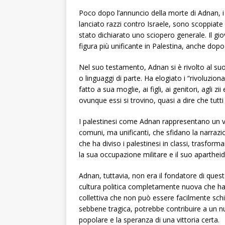
Poco dopo l’annuncio della morte di Adnan, i 
lanciato razzi contro Israele, sono scoppiat
stato dichiarato uno sciopero generale. Il gio
figura più unificante in Palestina, anche dopo
Nel suo testamento, Adnan si è rivolto al suo
o linguaggi di parte. Ha elogiato i “rivoluziona
fatto a sua moglie, ai figli, ai genitori, agli zii 
ovunque essi si trovino, quasi a dire che tutti
I palestinesi come Adnan rappresentano un ve
comuni, ma unificanti, che sfidano la narrazi
che ha diviso i palestinesi in classi, trasfor
la sua occupazione militare e il suo apartheid
Adnan, tuttavia, non era il fondatore di ques
cultura politica completamente nuova che ha
collettiva che non può essere facilmente sch
sebbene tragica, potrebbe contribuire a un nuo
popolare e la speranza di una vittoria certa.