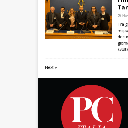
Tam
No
Tra g
respo
docum
giorn
svolta
Next »