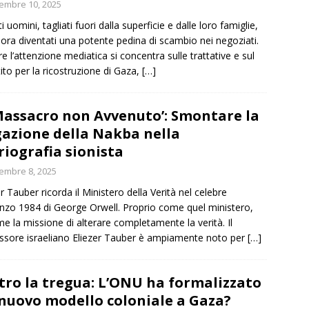
embre 10, 2025
 uomini, tagliati fuori dalla superficie e dalle loro famiglie,
ora diventati una potente pedina di scambio nei negoziati.
e l’attenzione mediatica si concentra sulle trattative e sul
tito per la ricostruzione di Gaza,
[…]
‘Massacro non Avvenuto’: Smontare la
azione della Nakba nella
riografia sionista
embre 8, 2025
er Tauber ricorda il Ministero della Verità nel celebre
zo 1984 di George Orwell. Proprio come quel ministero,
e la missione di alterare completamente la verità. Il
ssore israeliano Eliezer Tauber è ampiamente noto per
[…]
tro la tregua: L’ONU ha formalizzato
nuovo modello coloniale a Gaza?