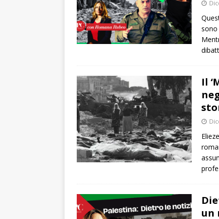
Dic
Questi
sono 
Mentr
dibat
Il 
neg
sto
Dic
Eliez
roman
assum
profe
Die
un 