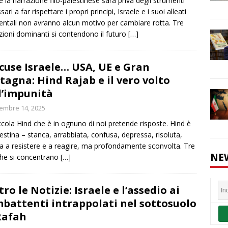
é la narrazione filo-palestinese sarà priva degli strumenti
ari a far rispettare i propri principi, Israele e i suoi alleati
entali non avranno alcun motivo per cambiare rotta. Tre
zioni dominanti si contendono il futuro
[…]
ccuse Israele… USA, UE e Gran
tagna: Hind Rajab e il vero volto
l’impunità
embre 14, 2025
ccola Hind che è in ognuno di noi pretende risposte. Hind è
lestina – stanca, arrabbiata, confusa, depressa, risoluta,
a a resistere e a reagire, ma profondamente sconvolta. Tre
NE
che si concentrano
[…]
tro le Notizie: Israele e l’assedio ai
battenti intrappolati nel sottosuolo
Rafah