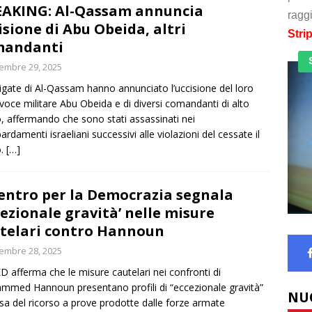
AKING: Al-Qassam annuncia
raggi
isione di Abu Obeida, altri
Stri
mandanti
embre 29, 2025
igate di Al-Qassam hanno annunciato l’uccisione del loro
voce militare Abu Obeida e di diversi comandanti di alto
, affermando che sono stati assassinati nei
rdamenti israeliani successivi alle violazioni del cessate il
o.
[…]
Centro per la Democrazia segnala
cezionale gravità’ nelle misure
telari contro Hannoun
embre 28, 2025
ED afferma che le misure cautelari nei confronti di
med Hannoun presentano profili di “eccezionale gravità”
NU
sa del ricorso a prove prodotte dalle forze armate