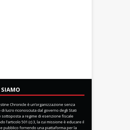
 SIAMO
lestine Chronicle è un’organizzazione senza
di lucro riconosciuta dal governo degli Stati
 e sottoposta a regime di esenzione fiscale
o l’articolo 501 (c) 3, la cui missione è educare il
e pubblico fornendo una piattaforma per la