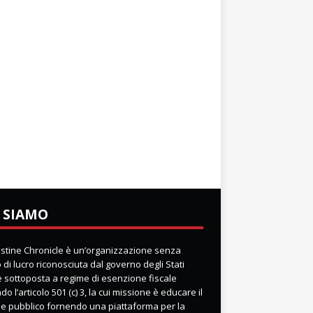
 SIAMO
lestine Chronicle è un’organizzazione senza
di lucro riconosciuta dal governo degli Stati
 e sottoposta a regime di esenzione fiscale
o l’articolo 501 (c) 3, la cui missione è educare il
e pubblico fornendo una piattaforma per la