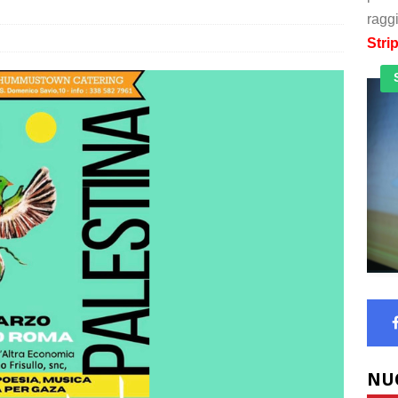
raggi
Stri
NU