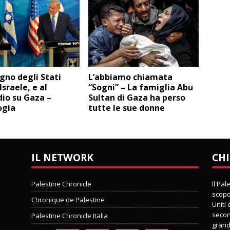
egno degli Stati
L’abbiamo chiamata
Israele, e al
“Sogni” – La famiglia Abu
io su Gaza –
Sultan di Gaza ha perso
ogia
tutte le sue donne
IL NETWORK
CHI
Palestine Chronicle
Il Pa
scopo 
Chronique de Palestine
Uniti
second
Palestine Chronicle Italia
grand