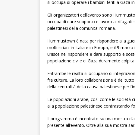
si occupa di operare i bambini feriti a Gaza i
Gli organizzatori dell’evento sono Hummusto
occupa di dare supporto e lavoro ai rifugiati si
palestinesi della comunita’ romana.
Hummustown è nata per rispondere alla guerra
molti siriani in Italia e in Europa, e il 9 ma
unisce nel rispondere e dare supporto e sos
popolazione civile di Gaza duramente colpita d
Entrambe le realtà si occupano di integrazio
fra culture. La loro collaborazione è del tut
della centralità della causa palestinese per l
Le popolazioni arabe, così come le società civ
alla popolazione palestinese contrastando for
Il programma è incentrato su una mostra d’art
presente all’evento. Oltre alla sua mostra sara