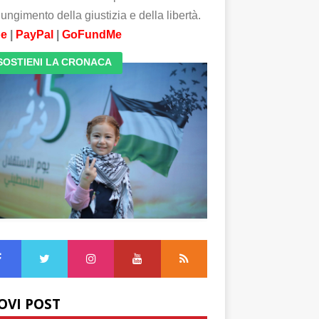
ungimento della giustizia e della libertà.
pe
|
PayPal
|
GoFundMe
SOSTIENI LA CRONACA
OVI POST