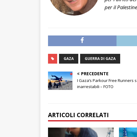
per il Palestin
GAZA
GUERRA DI GAZA
PRECEDENTE
I Gaza’s Parkour Free Runners 
inarrestabili – FOTO
ARTICOLI CORRELATI