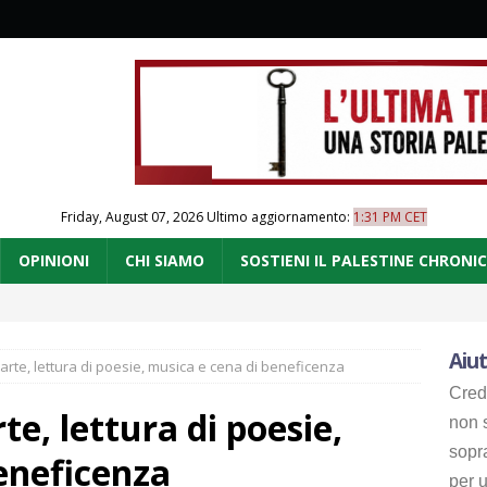
Friday, August 07, 2026
Ultimo aggiornamento:
1:31 PM CET
OPINIONI
CHI SIAMO
SOSTIENI IL PALESTINE CHRONI
Aiut
arte, lettura di poesie, musica e cena di beneficenza
Cred
te, lettura di poesie,
non s
sopr
eneficenza
per u