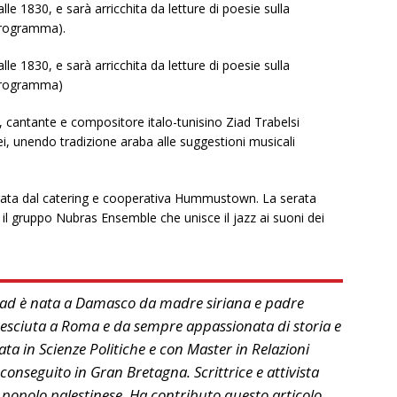
lle 1830, e sarà arricchita da letture di poesie sulla
 programma).
lle 1830, e sarà arricchita da letture di poesie sulla
 programma)
a, cantante e compositore italo-tunisino Ziad Trabelsi
i, unendo tradizione araba alle suggestioni musicali
arata dal catering e cooperativa Hummustown. La serata
l gruppo Nubras Ensemble che unisce il jazz ai suoni dei
d è nata a Damasco da madre siriana e padre
resciuta a Roma e da sempre appassionata di storia e
ata in Scienze Politiche e con Master in Relazioni
conseguito in Gran Bretagna. Scrittrice e attivista
el popolo palestinese. Ha contributo questo articolo