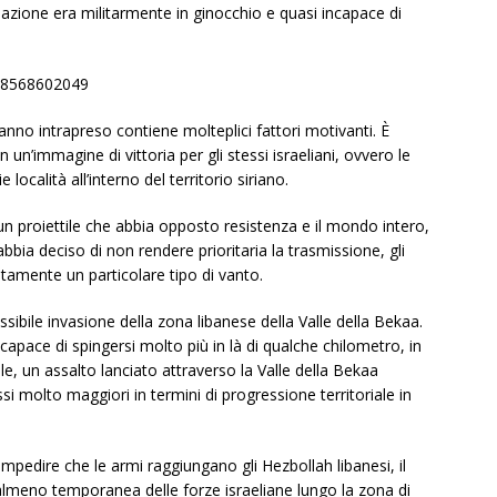
nazione era militarmente in ginocchio e quasi incapace di
418568602049
hanno intrapreso contiene molteplici fattori motivanti. È
un’immagine di vittoria per gli stessi israeliani, ovvero le
ocalità all’interno del territorio siriano.
proiettile che abbia opposto resistenza e il mondo intero,
bia deciso di non rendere prioritaria la trasmissione, gli
amente un particolare tipo di vanto.
ssibile invasione della zona libanese della Valle della Bekaa.
ncapace di spingersi molto più in là di qualche chilometro, in
e, un assalto lanciato attraverso la Valle della Bekaa
si molto maggiori in termini di progressione territoriale in
impedire che le armi raggiungano gli Hezbollah libanesi, il
almeno temporanea delle forze israeliane lungo la zona di