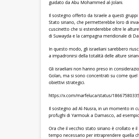
guidato da Abu Mohammed al-Jolani.
Il sostegno offerto da Israele a questi gruppi 
Stato siriano, che permetterebbe loro di invade
cuscinetto che si estenderebbe oltre le altu
di Suwayda e la campagna meridionale di D
In questo modo, gli israeliani sarebbero riusci
a impadronirsi della totalità delle alture siria
Gli israeliani non hanno preso in considerazio
Golan, ma si sono concentrati su come quel 
obiettivi strategici.
https://x.com/marfeluca/status/186675803
Il sostegno ad Al-Nusra, in un momento in cui
profughi di Yarmouk a Damasco, ad esempio,
Ora che il vecchio stato siriano è crollato e i
tempo necessario per intraprendere quella ch