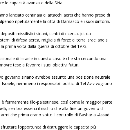
are le capacità avanzate della Siria.
hanno lanciato centinaia di attacchi aerei che hanno preso di
colpendo ripetutamente la città di Damasco e i suoi dintorni.
siti missilistici siriani, centri di ricerca, jet da
temi di difesa aerea, migliaia di forze di terra israeliane si
 la prima volta dalla guerra di ottobre del 1973.
isionale di Israele in questo caso è che sta cercando una
novre tese a favorire i suoi obiettivi futuri.
ovo governo siriano avrebbe assunto una posizione neutrale
Israele, nemmeno i responsabili politici di Tel Aviv vogliono
i è fermamente filo-palestinese, così come la maggior parte
ibelli, sembra esserci il rischio che alla fine un governo di
e armi che prima erano sotto il controllo di Bashar al-Assad.
fruttare l’opportunità di distruggere le capacità più