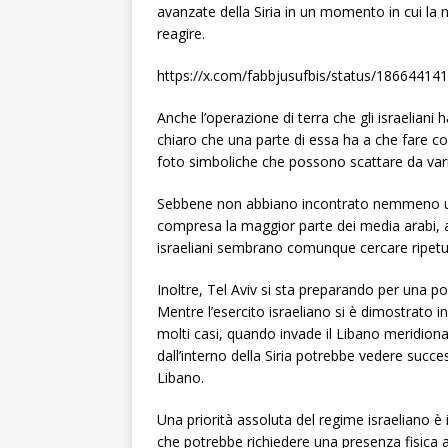
avanzate della Siria in un momento in cui la 
reagire.
https://x.com/fabbjusufbis/status/1866441
Anche l’operazione di terra che gli israeliani 
chiaro che una parte di essa ha a che fare con 
foto simboliche che possono scattare da varie l
Sebbene non abbiano incontrato nemmeno un 
compresa la maggior parte dei media arabi, ab
israeliani sembrano comunque cercare ripetut
Inoltre, Tel Aviv si sta preparando per una po
Mentre l’esercito israeliano si è dimostrato i
molti casi, quando invade il Libano meridional
dall’interno della Siria potrebbe vedere succes
Libano.
Una priorità assoluta del regime israeliano è 
che potrebbe richiedere una presenza fisica 