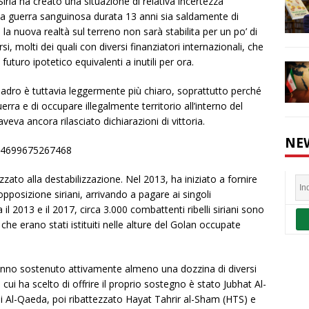
iria ha creato una situazione di relativa incertezza
 una guerra sanguinosa durata 13 anni sia saldamente di
 la nuova realtà sul terreno non sarà stabilita per un po’ di
, molti dei quali con diversi finanziatori internazionali, che
futuro ipotetico equivalenti a inutili per ora.
quadro è tuttavia leggermente più chiaro, soprattutto perché
ra e di occupare illegalmente territorio all’interno del
va ancora rilasciato dichiarazioni di vittoria.
NE
434699675267468
lizzato alla destabilizzazione. Nel 2013, ha iniziato a fornire
opposizione siriani, arrivando a pagare ai singoli
 il 2013 e il 2017, circa 3.000 combattenti ribelli siriani sono
 che erano stati istituiti nelle alture del Golan occupate
 hanno sostenuto attivamente almeno una dozzina di diversi
 cui ha scelto di offrire il proprio sostegno è stato Jubhat Al-
di Al-Qaeda, poi ribattezzato Hayat Tahrir al-Sham (HTS) e