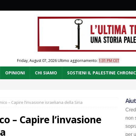
Friday, August 07, 2026
Ultimo aggiornamento:
1:31 PM CET
OPINIONI
CHI SIAMO
SOSTIENI IL PALESTINE CHRONI
Aiut
co – Capire l’invasione israeliana della Siria
Cred
o – Capire l’invasione
non s
sopr
ia
per u