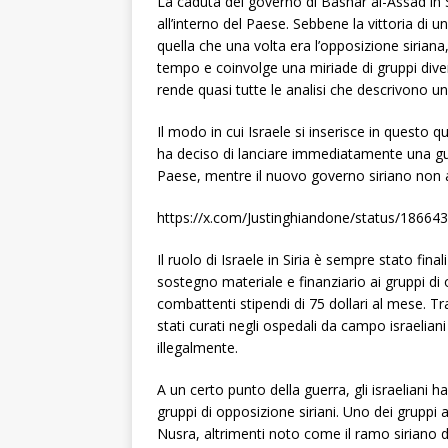
La caduta del governo di Bashar al-Assad in S
all’interno del Paese. Sebbene la vittoria di
quella che una volta era l’opposizione siriana,
tempo e coinvolge una miriade di gruppi diversi
rende quasi tutte le analisi che descrivono un 
Il modo in cui Israele si inserisce in questo 
ha deciso di lanciare immediatamente una guer
Paese, mentre il nuovo governo siriano non ave
https://x.com/Justinghiandone/status/1866
Il ruolo di Israele in Siria è sempre stato fina
sostegno materiale e finanziario ai gruppi di 
combattenti stipendi di 75 dollari al mese. Tra
stati curati negli ospedali da campo israeliani
illegalmente.
A un certo punto della guerra, gli israeliani
gruppi di opposizione siriani. Uno dei gruppi a
Nusra, altrimenti noto come il ramo siriano 