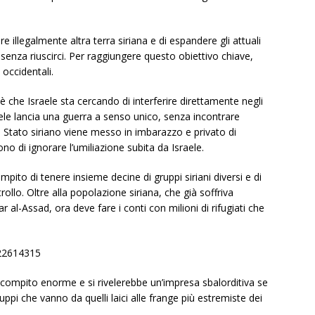
re illegalmente altra terra siriana e di espandere gli attuali
3 senza riuscirci. Per raggiungere questo obiettivo chiave,
 occidentali.
 è che Israele sta cercando di interferire direttamente negli
ele lancia una guerra a senso unico, senza incontrare
ovo Stato siriano viene messo in imbarazzo e privato di
no di ignorare l’umiliazione subita da Israele.
pito di tenere insieme decine di gruppi siriani diversi e di
ollo. Oltre alla popolazione siriana, che già soffriva
l-Assad, ora deve fare i conti con milioni di rifugiati che
22614315
 un compito enorme e si rivelerebbe un’impresa sbalorditiva se
uppi che vanno da quelli laici alle frange più estremiste dei