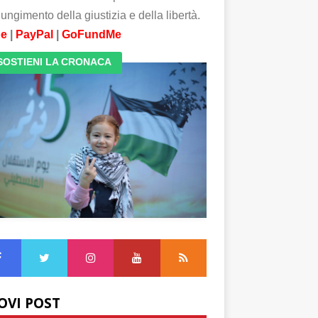
ungimento della giustizia e della libertà.
pe
|
PayPal
|
GoFundMe
SOSTIENI LA CRONACA
OVI POST