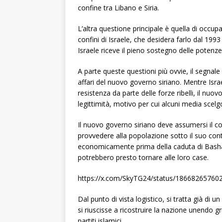
confine tra Libano e Siria.
L’altra questione principale è quella di occupa
confini di Israele, che desidera farlo dal 199
Israele riceve il pieno sostegno delle potenze
A parte queste questioni più ovvie, il segnale
affari del nuovo governo siriano. Mentre Isra
resistenza da parte delle forze ribelli, il nu
legittimità, motivo per cui alcuni media scelgo
Il nuovo governo siriano deve assumersi il com
provvedere alla popolazione sotto il suo contr
economicamente prima della caduta di Bashar a
potrebbero presto tornare alle loro case.
https://x.com/SkyTG24/status/18668265760
Dal punto di vista logistico, si tratta già di
si riuscisse a ricostruire la nazione unendo gr
partiti islamici.