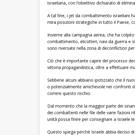
israeliana, con l’obiettivo dichiarato di elimin
A tal fine, i jet da combattimento israeliani 
mira posizioni strategiche in tutto il Paese, 
Insieme alla campagna aerea, che ha colpito depo
combattimento, elicotteri, navi da guerra e sis
sono riversate nella zona di deconfliction per
Ciò che è importante capire del processo dec
vittoria propagandistica, oltre a effettuare ma
Sebbene alcuni abbiano ipotizzato che il nu
o potenzialmente amichevole nei confronti di 
correre questo rischio.
Dal momento che la maggior parte dei sirian
dei combattenti nelle file delle varie fazioni r
unità possa finire per consegnare a Israele l
Questo spiega perché Israele abbia deciso di s