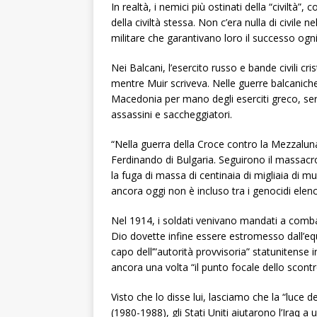
In realtà, i nemici più ostinati della “civiltà”
della civiltà stessa. Non c’era nulla di civile 
militare che garantivano loro il successo ogni
Nei Balcani, l’esercito russo e bande civili 
mentre Muir scriveva. Nelle guerre balcaniche 
Macedonia per mano degli eserciti greco, serb
assassini e saccheggiatori.
“Nella guerra della Croce contro la Mezzaluna, 
Ferdinando di Bulgaria. Seguirono il massacro d
la fuga di massa di centinaia di migliaia di m
ancora oggi non è incluso tra i genocidi elen
Nel 1914, i soldati venivano mandati a combat
Dio dovette infine essere estromesso dall’eq
capo dell’”autorità provvisoria” statunitense in
ancora una volta “il punto focale dello scontro t
Visto che lo disse lui, lasciamo che la “luce del
(1980-1988), gli Stati Uniti aiutarono l’Iraq a 