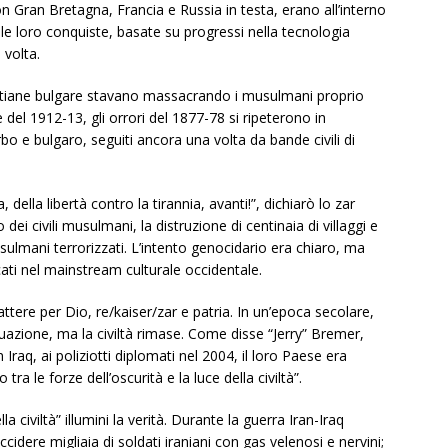
, con Gran Bretagna, Francia e Russia in testa, erano all’interno
nelle loro conquiste, basate su progressi nella tecnologia
 volta.
cristiane bulgare stavano massacrando i musulmani proprio
del 1912-13, gli orrori del 1877-78 si ripeterono in
o e bulgaro, seguiti ancora una volta da bande civili di
della libertà contro la tirannia, avanti!”, dichiarò lo zar
ei civili musulmani, la distruzione di centinaia di villaggi e
usulmani terrorizzati. L’intento genocidario era chiaro, ma
cati nel mainstream culturale occidentale.
tere per Dio, re/kaiser/zar e patria. In un’epoca secolare,
uazione, ma la civiltà rimase. Come disse “Jerry” Bremer,
 Iraq, ai poliziotti diplomati nel 2004, il loro Paese era
ra le forze dell’oscurità e la luce della civiltà”.
la civiltà” illumini la verità. Durante la guerra Iran-Iraq
uccidere migliaia di soldati iraniani con gas velenosi e nervini;