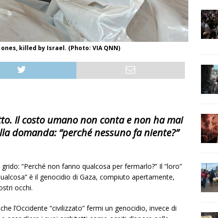
ones, killed by Israel. (Photo: VIA QNN)
utto. Il costo umano non conta e non ha mai
alla domanda: “perché nessuno fa niente?”
n grido: “Perché non fanno qualcosa per fermarlo?” Il “loro”
l “qualcosa” è il genocidio di Gaza, compiuto apertamente,
stri occhi.
che l’Occidente “civilizzato” fermi un genocidio, invece di