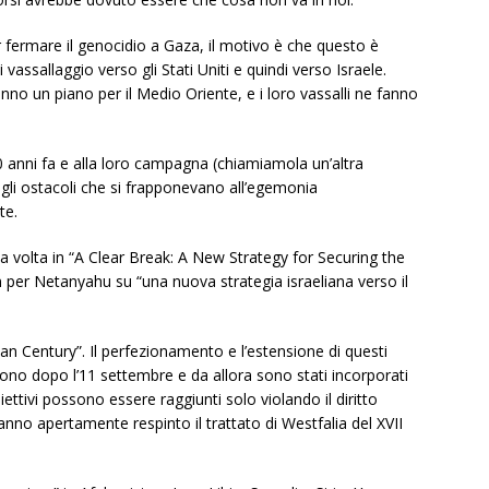
 fermare il genocidio a Gaza, il motivo è che questo è
 vassallaggio verso gli Stati Uniti e quindi verso Israele.
nno un piano per il Medio Oriente, e i loro vassalli ne fanno
 40 anni fa e alla loro campagna (chiamiamola un’altra
i gli ostacoli che si frapponevano all’egemonia
te.
a volta in “A Clear Break: A New Strategy for Securing the
er Netanyahu su “una nuova strategia israeliana verso il
an Century”. Il perfezionamento e l’estensione di questi
ono dopo l’11 settembre e da allora sono stati incorporati
biettivi possono essere raggiunti solo violando il diritto
hanno apertamente respinto il trattato di Westfalia del XVII