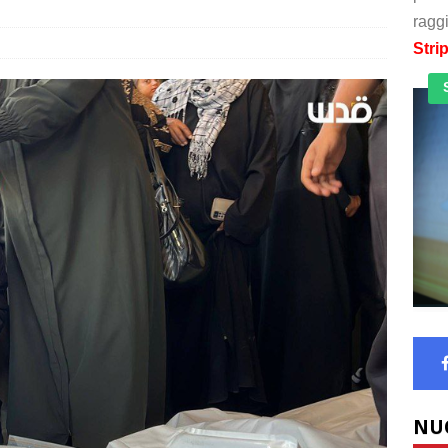
raggi
Stri
NU