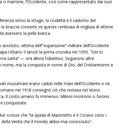
nera o marrone, l’Occidente, così come rappresentato dai suoi
erenza verso la strage, la crudeltà e il sadismo del
le braccia conserte se queste centinaia di migliaia di vittime
a avessero la pelle bianca.
 assoluto, vittima dell’”espansione” militare dell’Occidente
pa Urbano II lanciò la prima crociata nel 1095. “Dio lo
erra santa” — era allora l’obiettivo. Seguirono altre
 di nome, ma la conquista in nome di Dio, del Cristianesimo e
rincipati musulmani erano caduti nelle mani dell’Occidente o ne
Ottomano nel 1918 consegnò ciò che restava nel Vicino
ica. Il costo umano fu immenso. Milioni morirono o furono
rre conquistate.
 Muir scrisse che “la spada di Maometto e il Corano sono i
à e della Verità che il mondo abbia mai conosciuto”.