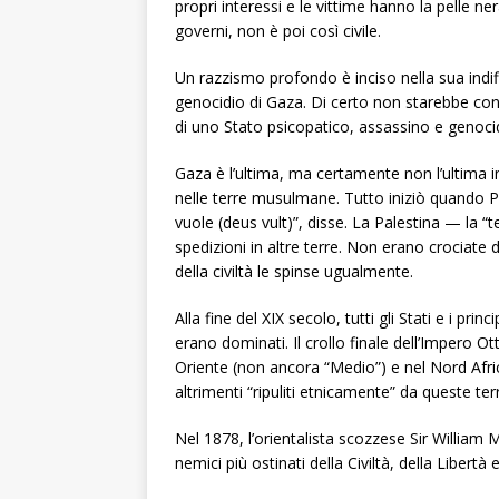
propri interessi e le vittime hanno la pelle 
governi, non è poi così civile.
Un razzismo profondo è inciso nella sua indiff
genocidio di Gaza. Di certo non starebbe con 
di uno Stato psicopatico, assassino e genocid
Gaza è l’ultima, ma certamente non l’ultima in
nelle terre musulmane. Tutto iniziò quando Pa
vuole (deus vult)”, disse. La Palestina — la “t
spedizioni in altre terre. Non erano crociate
della civiltà le spinse ugualmente.
Alla fine del XIX secolo, tutti gli Stati e i p
erano dominati. Il crollo finale dell’Impero 
Oriente (non ancora “Medio”) e nel Nord Afr
altrimenti “ripuliti etnicamente” da queste te
Nel 1878, l’orientalista scozzese Sir William
nemici più ostinati della Civiltà, della Libert