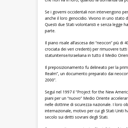
Se i governi occidentali non intervengono per
anche il loro genocidio. Vivono in uno stato di
Questi due Stati volontaristi e senza legge ha
parte.
Il piano risale all’ascesa dei “neocon” più di
crociata dei veri credenti) per rimuovere tutt
statunitense/israeliana in tutto il Medio Orien
Il preposizionamento fu delineato per la prim
Realm”, un documento preparato dai neocon p
2000”.
Seguì nel 1997 il “Project for the New Americ
piani per un “nuovo” Medio Oriente accelerar
nelle dottrine di sicurezza nazionale. I loro o
internazionale, motivo per cui gli Stati Uniti 
secolo sui diritti sovrani degli Stati.