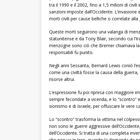
tra il 1990 e il 2002, fino a 1,5 milioni di civ
sanzioni imposte dall’Occidente. L’invasione 
morti civili per cause belliche o correlate all
Queste morti seguirono una valanga di menzogn
statunitense e da Tony Blair, secondo cui l’
menzogne sono ciò che Bremer chiamava la “lu
responsabili fu punito.
Negli anni Sessanta, Bernard Lewis coniò l’es
come una civiltà fosse la causa della guerra, e
risorse altrui.
L’espressione fu poi ripresa con maggiore imp
sempre fecondate a vicenda, e lo “scontro” e
sionismo e di Israele, per offuscare le vere c
Lo “scontro” trasforma la vittima nel colpev
non sono le guerre aggressive dell’Occidente, m
dell’Occidente. Si tratta di una completa inv
che non va in loro, quando la domanda da po