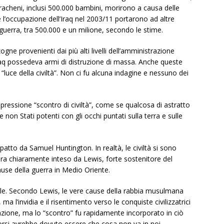
ili iracheni, inclusi 500.000 bambini, morirono a causa delle
e l’occupazione dell’Iraq nel 2003/11 portarono ad altre
a guerra, tra 500.000 e un milione, secondo le stime.
e provenienti dai più alti livelli dell’amministrazione
Iraq possedeva armi di distruzione di massa. Anche queste
ce della civiltà”. Non ci fu alcuna indagine e nessuno dei
pressione “scontro di civiltà”, come se qualcosa di astratto
 non Stati potenti con gli occhi puntati sulla terra e sulle
atto da Samuel Huntington. In realtà, le civiltà si sono
ra chiaramente inteso da Lewis, forte sostenitore del
ause della guerra in Medio Oriente.
ole. Secondo Lewis, le vere cause della rabbia musulmana
a l’invidia e il risentimento verso le conquiste civilizzatrici
enzione, ma lo “scontro” fu rapidamente incorporato in ciò
rsi avrebbe dovuto essere che cosa non va in noi.