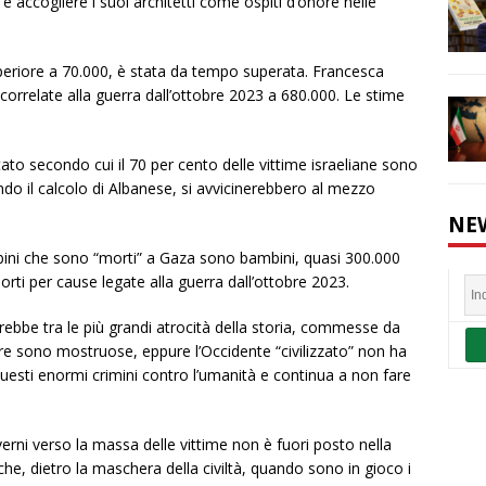
 e accogliere i suoi architetti come ospiti d’onore nelle
uperiore a 70.000, è stata da tempo superata. Francesca
correlate alla guerra dall’ottobre 2023 a 680.000. Le stime
o secondo cui il 70 per cento delle vittime israeliane sono
do il calcolo di Albanese, si avvicinerebbero al mezzo
NE
bini che sono “morti” a Gaza sono bambini, quasi 300.000
rti per cause legate alla guerra dall’ottobre 2023.
ebbe tra le più grandi atrocità della storia, commesse da
cifre sono mostruose, eppure l’Occidente “civilizzato” non ha
questi enormi crimini contro l’umanità e continua a non fare
verni verso la massa delle vittime non è fuori posto nella
che, dietro la maschera della civiltà, quando sono in gioco i