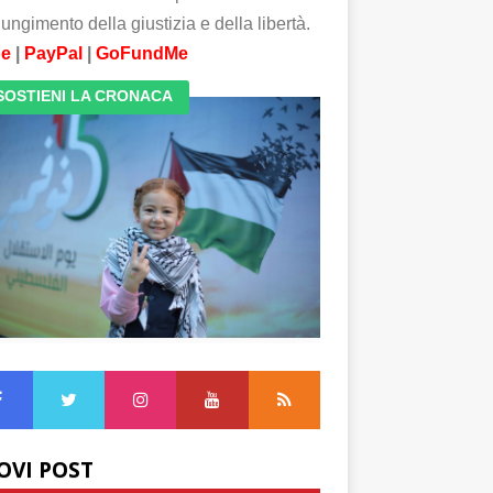
ungimento della giustizia e della libertà.
pe
|
PayPal
|
GoFundMe
SOSTIENI LA CRONACA
OVI POST