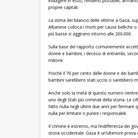
indulgere in esso, renderlo possibile, armarlo
proprie capitali.
La stima del bilancio delle vittime a Gaza, s
Albanese colloca i morti per cause belliche o 
più basse si aggirano intorno alle 200.000.
Sulla base del rapporto comunemente accettat
donne e bambini, i decessi di entrambi, secon
milione.
Poiché il 70 per cento delle donne e dei bam
bambini sarebbero stati uccisi o sarebbero mo
Anche solo la metà di questo numero rientrer
uno degli Stati più criminali della storia. Le 
fatto nulla negli ultimi due anni per fermare 
nulla per limitare o punire i responsabili.
Il crimine è estremo, ma l’indifferenza dei go
storia occidentale. Gaza è un’ulteriore prova 