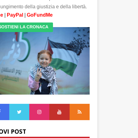
ungimento della giustizia e della libertà.
pe
|
PayPal
|
GoFundMe
SOSTIENI LA CRONACA
OVI POST