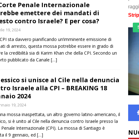
Corte Penale Internazionale
raggi
rebbe emettere dei mandati di
Stri
esto contro Israele? E per cosa?
ile 19, 2024
 CPI sta davvero pianificando un’imminente emissione di
ti di arresto, questa mossa potrebbe essere in grado di
re la credibilità sia di Karim Khan che della CPI. Secondo un
rto pubblicato da Canale
[…]
Messico si unisce al Cile nella denuncia
tro Israele alla CPI – BREAKING 18
naio 2024
naio 19, 2024
na mossa inaspettata, un altro governo latino-americano, il
co, si è unito al Cile nella denuncia contro Israele presso la
 Penale Internazionale (CPI). La mossa di Santiago è
NU
ata il 9 gennaio, ed
[…]