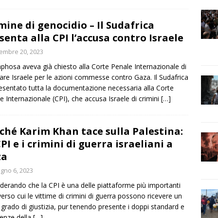
mine di genocidio – Il Sudafrica
senta alla CPI l’accusa contro Israele
embre 20, 2023
hosa aveva già chiesto alla Corte Penale Internazionale di
are Israele per le azioni commesse contro Gaza. Il Sudafrica
esentato tutta la documentazione necessaria alla Corte
e Internazionale (CPI), che accusa Israele di crimini
[…]
ché Karim Khan tace sulla Palestina:
CPI e i crimini di guerra israeliani a
za
gno 6, 2023
derando che la CPI è una delle piattaforme più importanti
verso cui le vittime di crimini di guerra possono ricevere un
 grado di giustizia, pur tenendo presente i doppi standard e
renze della
[…]