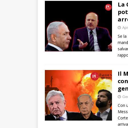
La 
pot
arr
Apr
Se la
manda
salva
rappo
Il 
con
gen
Gen
Con u
Messi
Corte
arriv