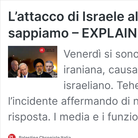
L’attacco di Israele a
sappiamo – EXPLAI
Venerdì si sono
iraniana, caus
israeliano. Teh
l’incidente affermando di n
risposta. I media e i funzi
Palestine Chronicle Italia