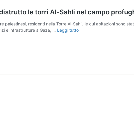
istrutto le torri Al-Sahli nel campo profug
re palestinesi, residenti nella Torre Al-Sahli, le cui abitazioni sono st
“Domicidio”
rvizi e infrastrutture a Gaza, …
Leggi tutto
–
Come
e
perché
Israele
ha
distrutto
le
torri
Al-
Sahli
nel
campo
profughi
di
Nuseirat