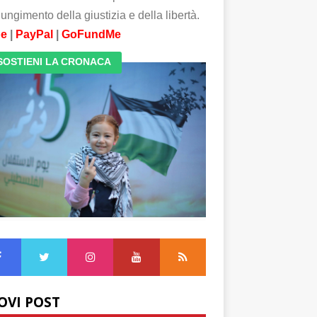
ungimento della giustizia e della libertà.
pe
|
PayPal
|
GoFundMe
SOSTIENI LA CRONACA
OVI POST