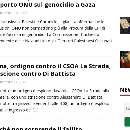
porto ONU sul genocidio a Gaza
tembre 16, 2025
esclusiva al Palestine Chronicle, il giurista afferma che le
usioni ONU non permettono più alla Procura della CPI di
are l’accusa di genocidio. La Commissione d’Inchiesta
endente delle Nazioni Unite sui Territori Palestinesi Occupati
a, ordigno contro il CSOA La Strada,
iscione contro Di Battista
tembre 12, 2025
NE
 notte un ordigno è esploso davanti al CSOA La Strada alla
tella, con uno striscione contro Alessandro Di Battista.
 notte tra giovedì e venerdì, alle 4:08, un ordigno è esploso
ti all’ingresso del
[…]
ché non sorprende il fallito