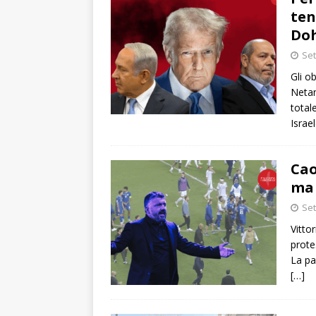
ten
Do
Set
Gli o
Netan
total
Israe
Cao
ma 
Set
Vittor
prote
La pa
[…]