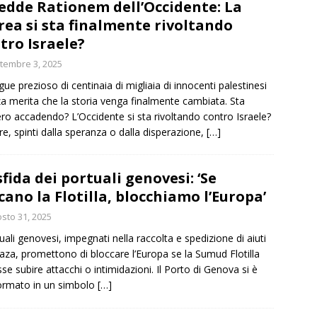
Redde Rationem dell’Occidente: La
ea si sta finalmente rivoltando
tro Israele?
tembre 3, 2025
ngue prezioso di centinaia di migliaia di innocenti palestinesi
a merita che la storia venga finalmente cambiata. Sta
ro accadendo? L’Occidente si sta rivoltando contro Israele?
e, spinti dalla speranza o dalla disperazione,
[…]
sfida dei portuali genovesi: ‘Se
cano la Flotilla, blocchiamo l’Europa’
sto 31, 2025
tuali genovesi, impegnati nella raccolta e spedizione di aiuti
aza, promettono di bloccare l’Europa se la Sumud Flotilla
se subire attacchi o intimidazioni. Il Porto di Genova si è
ormato in un simbolo
[…]