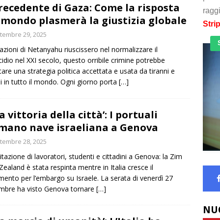
precedente di Gaza: Come la risposta
raggi
 mondo plasmerà la giustizia globale
Stri
tembre 29, 2025
 azioni di Netanyahu riuscissero nel normalizzare il
idio nel XXI secolo, questo orribile crimine potrebbe
tare una strategia politica accettata e usata da tiranni e
i in tutto il mondo. Ogni giorno porta
[…]
a vittoria della città’: I portuali
mano nave israeliana a Genova
tembre 28, 2025
itazione di lavoratori, studenti e cittadini a Genova: la Zim
ealand è stata respinta mentre in Italia cresce il
ento per l’embargo su Israele. La serata di venerdì 27
mbre ha visto Genova tornare
[…]
NU