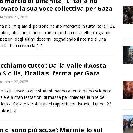
a marcia di umanità’: L’Italia ha
rovato la sua voce collettiva per Gaza
tembre 23, 2025
naia di migliaia di persone hanno marciato in tutta Italia il 22
mbre, bloccando autostrade e porti in una delle più grandi
itazioni degli ultimi decenni, segnalando il ritorno di una
collettiva contro la
[…]
occhiamo tutto’: Dalla Valle d’Aosta
a Sicilia, l’Italia si ferma per Gaza
tembre 22, 2025
tta Italia lavoratori e studenti hanno aderito a uno sciopero
ale e a manifestazioni di massa per chiedere la fine del
idio a Gaza e la rottura dei rapporti con Israele. Lunedì 22
embre
[…]
n ci sono più scuse’: Mariniello sul