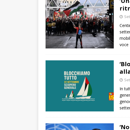
‘Un
rit
Set
Centi
sette
mobil
voce 
‘Bl
all
Set
In tu
gener
genoc
sett
‘No