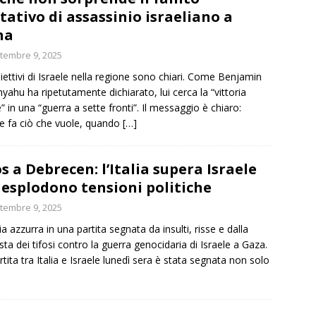
tativo di assassinio israeliano a
ha
tembre 9, 2025
biettivi di Israele nella regione sono chiari. Come Benjamin
yahu ha ripetutamente dichiarato, lui cerca la “vittoria
e” in una “guerra a sette fronti”. Il messaggio è chiaro:
le fa ciò che vuole, quando
[…]
s a Debrecen: l’Italia supera Israele
esplodono tensioni politiche
tembre 9, 2025
ia azzurra in una partita segnata da insulti, risse e dalla
sta dei tifosi contro la guerra genocidaria di Israele a Gaza.
rtita tra Italia e Israele lunedì sera è stata segnata non solo