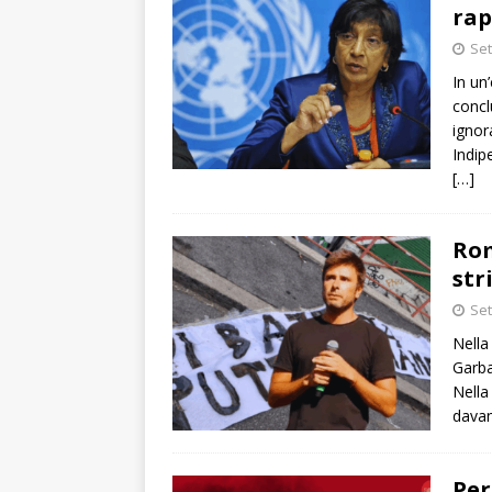
rap
Set
In un’
concl
ignor
Indip
[…]
Rom
str
Set
Nella
Garba
Nella
davan
Per