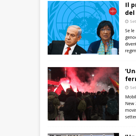
Il 
del
Set
Se le
genoc
diven
regim
‘Un
fer
Set
Mobil
New Z
movim
sette