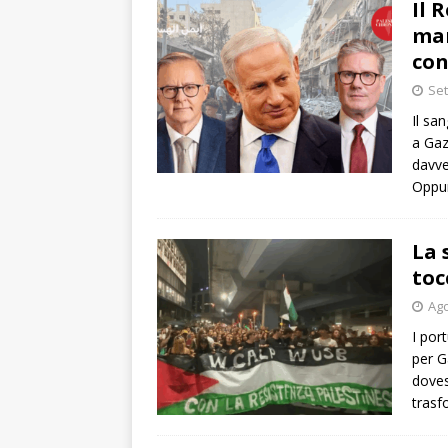
Il 
mar
con
Set
Il sa
a Gaz
davve
Oppur
La 
toc
Ago
I por
per G
doves
trasf