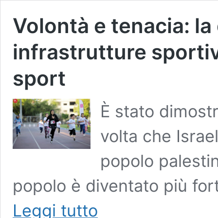
Volontà e tenacia: la
infrastrutture sport
sport
È stato dimostr
volta che Israe
popolo palestine
popolo è diventato più fort
Volontà
Leggi tutto
e