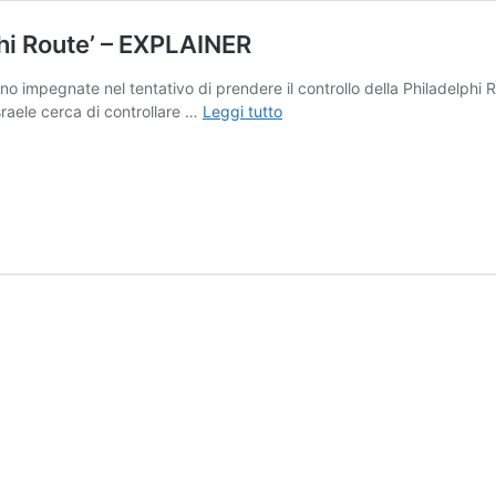
phi Route’ – EXPLAINER
o impegnate nel tentativo di prendere il controllo della Philadelphi Ro
L’importanza
 Israele cerca di controllare …
Leggi tutto
strategica
della
‘Philadelphi
Route’
–
EXPLAINER