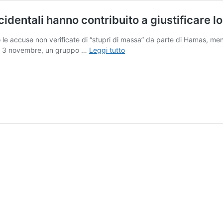
cidentali hanno contribuito a giustificare l
o le accuse non verificate di “stupri di massa” da parte di Hamas, m
‘Il
edì 3 novembre, un gruppo …
Leggi tutto
silenzio
dopo
le
urla:
Come
i
media
occidentali
hanno
contribuito
a
giustificare
lo
stupro
dei
palestinesi