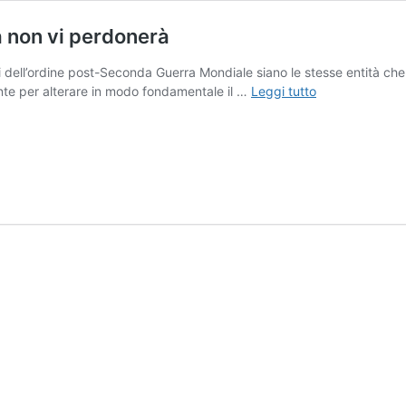
ria non vi perdonerà
di dell’ordine post-Seconda Guerra Mondiale siano le stesse entità ch
Gli
ente per alterare in modo fondamentale il …
Leggi tutto
arabi,
la
sinistra
e
gli
ignavi:
La
storia
non
vi
perdonerà