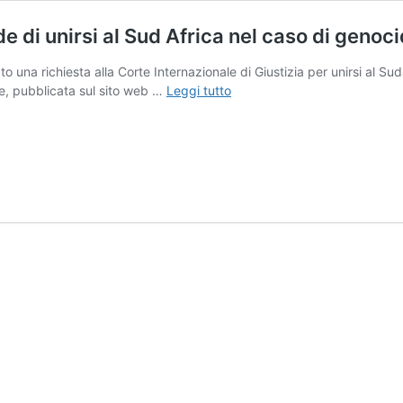
de di unirsi al Sud Africa nel caso di genoci
o una richiesta alla Corte Internazionale di Giustizia per unirsi al S
Evocato
ne, pubblicata sul sito web …
Leggi tutto
l’Articolo
62
–
Il
Nicaragua
chiede
di
unirsi
al
Sud
Africa
nel
caso
di
genocidio
della